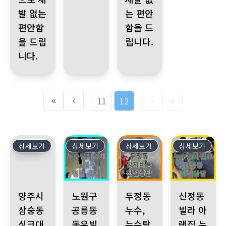
발 없는
는 편안
편안함
함을 드
을 드립
립니다.
니다.
11
12
상세보기
3012
상세보기
3011
상세보기
3010
상세보기
3009
양주시 삼숭동 싱크대 문제, 이제 누수전화 한 통으로 해결! 전문가
노원구 공릉동 동우빌라 아랫집 안방 화장실 누수 
두정동 누수, 누수탐지비용 문의 
신정동 빌라 아랫
양주시
노원구
두정동
신정동
삼숭동
공릉동
누수,
빌라 아
싱크대
동우빌
누수탐
랫집 누