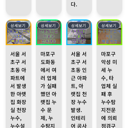
다.
상세보기
7
상세보기
6
상세보기
5
상세보기
4
서울 서초구 서초동 아파트에서 발생한 아랫집 화장실 천장 누수
마포구 도화동에서 여러 업체가 실패했던 아랫집 
서울 서초구 서초동 인근 아파트, 
마포구 악성 미세
서울 서
마포구
서울 서
마포구
초구 서
도화동
초구 서
악성 미
초동 아
에서 여
초동 인
세 누
파트에
러 업체
근 아파
수, 타
서 발생
가 실패
트, 아
업체 실
한 아랫
했던 아
랫집 천
패 후
집 화장
랫집 누
장 누수
누수탐
실 천장
수 문
발생.
지전문
누수,
제, 누
인테리
에 의뢰
누수설
수탐지
어 공사
점검구