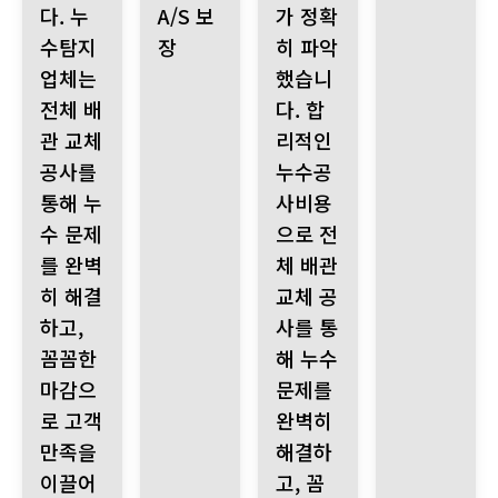
다. 누
A/S 보
가 정확
수탐지
장
히 파악
업체는
했습니
전체 배
다. 합
관 교체
리적인
공사를
누수공
통해 누
사비용
수 문제
으로 전
를 완벽
체 배관
히 해결
교체 공
하고,
사를 통
꼼꼼한
해 누수
마감으
문제를
로 고객
완벽히
만족을
해결하
이끌어
고, 꼼