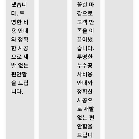
냈습니
꼼한 마
다. 투
감으로
명한 비
고객 만
용 안내
족을 이
와 정확
끌어냈
한 시공
습니다.
으로 재
투명한
발 없는
누수공
편안함
사비용
을 드립
안내와
니다.
정확한
시공으
로 재발
없는 편
안함을
드립니