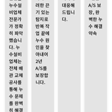
누수설
려한 끈
대응해
A/S 보
비업체
기 있는
드립니
장, 완
전문가
탐지로
다.
벽한 누
가 정확
반복 작
수 해결
히 파악
업 끝에
약속
했습니
누수 원
다. 누
인을 찾
수설비
아내어
업체는
2년
전체 배
A/S를
관 교체
보장합
공사를
니다.
통해 누
수 문제
를 완벽
히 해결