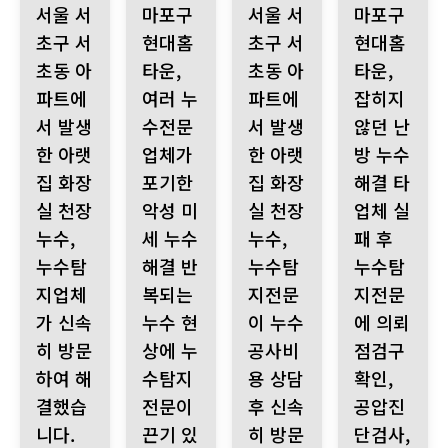
서울 서
마포구
서울 서
마포구
초구 서
현대홈
초구 서
현대홈
초동 아
타운,
초동 아
타운,
파트에
여러 누
파트에
잡히지
서 발생
수전문
서 발생
않던 난
한 아랫
업체가
한 아랫
방 누수
집 화장
포기한
집 화장
해결 타
실 천장
악성 미
실 천장
업체 실
누수,
세 누수
누수,
패 후
누수탐
해결 반
누수탐
누수탐
지업체
복되는
지전문
지전문
가 신속
누수 현
이 누수
에 의뢰
히 방문
상에 누
공사비
점검구
하여 해
수탐지
용 상담
확인,
결했습
전문이
후 신속
공압진
니다.
끈기 있
히 방문
단검사,