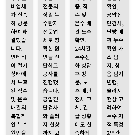
비업체
전문의
중, 직
확인,
가 신속
정밀 누
수 및
공압진
히 방문
수탐지
온수 배
단검사,
하여 해
전문업
관 노후
난방 배
결했습
체로 정
확인.
관 누수
니다.
확한 원
24시간
확인 가
인테리
인을 진
누수전
스 탐
어 철거
단하고
화 상담
지, 청
상태에
공사를
후 방
음 탐지
서 노후
진행했
문, 노
병행,
된 직수
습니다.
후 배관
슬러지
및 온수
공압진
전체 교
현상 고
배관의
단검사
체. 긴
려하여
복합적
와 슬러
급 상황
누수 지
인 누수
지 현상
에도 신
점 특정
원인을
까지 고
속하게
2년간