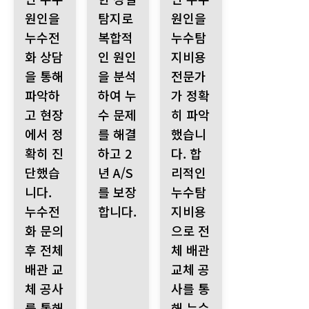
원인을
탐지로
원인을
누수전
복합적
누수탐
화 상담
인 원인
지비용
을 통해
을 분석
전문가
파악하
하여 누
가 정확
고 현장
수 문제
히 파악
에서 정
를 해결
했습니
확히 진
하고 2
다. 합
단했습
년 A/S
리적인
니다.
를 보장
누수탐
누수전
합니다.
지비용
화 문의
으로 전
후 전체
체 배관
배관 교
교체 공
체 공사
사를 통
를 통해
해 누수