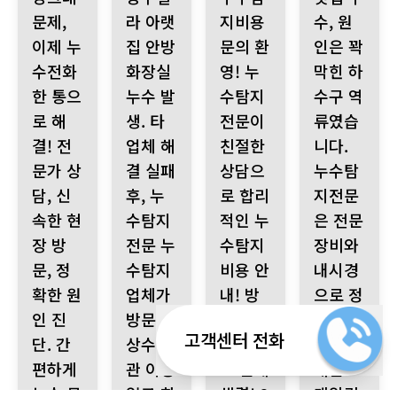
문제,
라 아랫
지비용
수, 원
이제 누
집 안방
문의 환
인은 꽉
수전화
화장실
영! 누
막힌 하
한 통으
누수 발
수탐지
수구 역
로 해
생. 타
전문이
류였습
결! 전
업체 해
친절한
니다.
문가 상
결 실패
상담으
누수탐
담, 신
후, 누
로 합리
지전문
속한 현
수탐지
적인 누
은 전문
장 방
전문 누
수탐지
장비와
문, 정
수탐지
비용 안
내시경
확한 원
업체가
내! 방
으로 정
인 진
방문.
수층 보
확히 진
고객센터 전화
단. 간
상수 배
수 공사
단하고,
편하게
관 이상
로 문제
배관 스
누수 문
없고 화
해결! 2
케일링