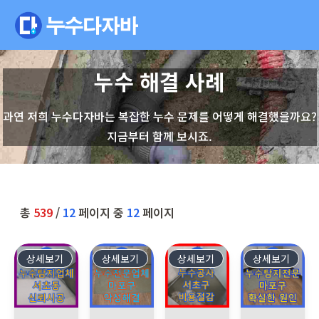
누수 해결 사례
과연 저희 누수다자바는 복잡한 누수 문제를 어떻게 해결했을까요?
지금부터 함께 보시죠.
총
539
/
12
페이지 중
12
페이지
상세보기
11
상세보기
10
상세보기
9
상세보기
8
서울 서초구 서초동 아파트에서 발생한 아랫집 화장실 천장 누수
마포구 현대홈타운, 여러 누수전문업체가 포기한 악
서울 서초구 서초동 아파트에서 
마포구 현대홈타운