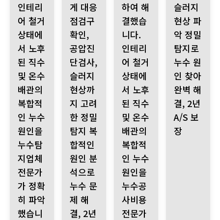
인테리
게 대응
하여 해
슬러지
어 철거
점검구
결했습
현상 파
상태에
확인,
니다.
악 정밀
서 노후
공압진
인테리
탐지로
된 직수
단검사,
어 철거
누수 원
및 온수
슬러지
상태에
인 찾아
배관의
현상까
서 노후
완벽 해
복합적
지 고려
된 직수
결, 2년
인 누수
한 정밀
및 온수
A/S 보
원인을
탐지 복
배관의
장
누수탐
합적인
복합적
지업체
원인 분
인 누수
전문가
석으로
원인을
가 정확
누수 문
누수공
히 파악
제 해
사비용
했습니
결, 2년
전문가