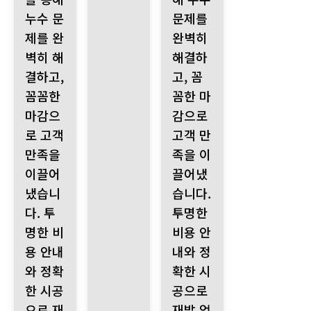
누수 문
문제를
제를 완
완벽히
벽히 해
해결하
결하고,
고, 꼼
꼼꼼한
꼼한 마
마감으
감으로
로 고객
고객 만
만족을
족을 이
이끌어
끌어냈
냈습니
습니다.
다. 투
투명한
명한 비
비용 안
용 안내
내와 정
와 정확
확한 시
한 시공
공으로
으로 재
재발 없