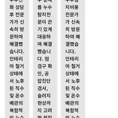
화 상담
를 누수
지비용
후 전문
탐지전
전문가
가가 신
문이 끈
가 신속
속히 방
기 있게
히 방문
문하여
대응하
하여 해
해결했
여 해결
결했습
습니다.
했습니
니다.
인테리
다. 점
인테리
어 철거
검구 확
어 철거
상태에
인, 공
상태에
서 노후
압진단
서 노후
된 직수
검사,
된 직수
및 온수
슬러지
및 온수
배관의
현상까
배관의
복합적
지 고려
복합적
인 누수
한 정밀
인 누수