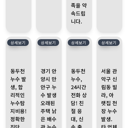
족을 약
속드립
니다.
상세보기
28
상세보기
27
상세보기
26
상세보기
25
동두천 누수 발생, 합리적인 누수탐지비용! 정확한 진단, 투명 견
경기 안양시 만안구 누수 발생 오래된 주택 낡은
동두천 누수, 24시간 전화 상담!
서울 관악구 신림
동두천
경기 안
동두천
서울 관
누수 발
양시 만
누수,
악구 신
생, 합
안구 누
24시간
림동 빌
리적인
수 발생
전화 상
라, 아
누수탐
오래된
담! 친
랫집 천
지비용!
주택 낡
절 응
장 누수
정확한
은 배수
대, 신
발생.
진단,
관 누수
속 출
타 업체