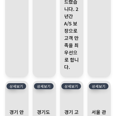
드렸습
니다. 2
년간
A/S 보
장으로
고객 만
족을 최
우선으
로 합니
다.
상세보기
36
상세보기
35
상세보기
34
상세보기
33
경기 안양시 만안구 누수 발생 윗집 낡은 하수 배관에서 누수 발생
경기도 동두천시 방죽로 안방 장판 물고임과 외벽
경기 고양시 덕양구, 엘리베이터 
서울 관악구 신림
경기 안
경기도
경기 고
서울 관