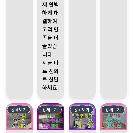
제 완벽
하게 해
결하여
고객 만
족을 이
끌었습
니다.
지금 바
로 전화
로 상담
하세요!
상세보기
68
상세보기
67
상세보기
66
상세보기
65