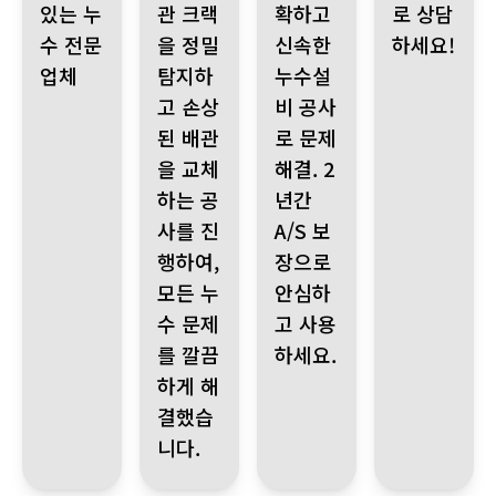
있는 누
관 크랙
확하고
로 상담
수 전문
을 정밀
신속한
하세요!
업체
탐지하
누수설
고 손상
비 공사
된 배관
로 문제
을 교체
해결. 2
하는 공
년간
사를 진
A/S 보
행하여,
장으로
모든 누
안심하
수 문제
고 사용
를 깔끔
하세요.
하게 해
결했습
니다.