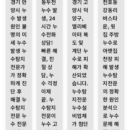
경기 안
동두천
경기 고
천호동
양시 누
누수 발
양시 덕
강동리
수 발생
생, 24
양구,
버스타
원인 불
시간 누
엘리베
운, 윗
명의 미
수전화
이터 복
집 주방
세 누수
상담!
도 및
누수로
발생 누
빠른 해
계단 누
아랫집
수탐지
결, 친
수로 피
천장 피
전문가
절 상
해가 확
해 발생
가 정확
담, 누
산되었
누수탐
하게 진
수 걱정
습니다.
지전문
단 후
이제
누수탐
의 정확
해결 누
끝. 누
지전문
한 원인
수탐지
수탐지
누수설
분석으
전문 누
전문이
비업체
로 누수
수 전문
누수 고
가 첨단
문제 해