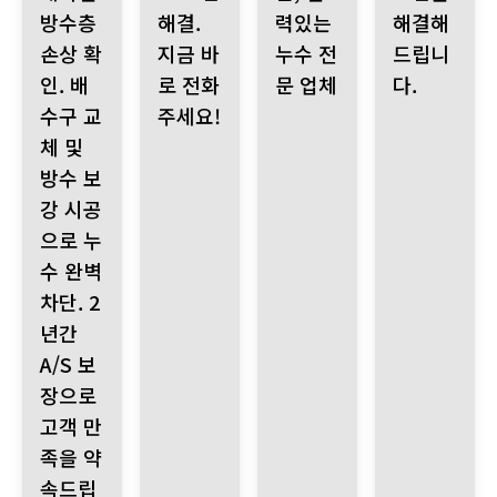
방수층
해결.
력있는
해결해
손상 확
지금 바
누수 전
드립니
인. 배
로 전화
문 업체
다.
수구 교
주세요!
체 및
방수 보
강 시공
으로 누
수 완벽
차단. 2
년간
A/S 보
장으로
고객 만
족을 약
속드립