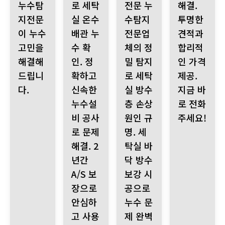
누수탐
로 세탁
전문 누
해결.
지전문
실 온수
수탐지
투명한
이 누수
배관 누
전문업
견적과
고민을
수 확
체의 정
합리적
해결해
인. 정
밀 탐지
인 가격
드립니
확하고
로 세탁
제공.
다.
신속한
실 방수
지금 바
누수설
층 손상
로 전화
비 공사
원인 규
주세요!
로 문제
명. 세
해결. 2
탁실 바
년간
닥 방수
A/S 보
보강 시
장으로
공으로
안심하
누수 문
고 사용
제 완벽