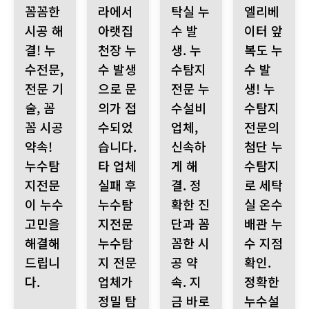
꼼꼼한
라에서
탁실 누
엘리베
시공 해
아랫집
수 발
이터 앞
결! 누
천장 누
생. 누
복도 누
수전문,
수 발생
수탐지
수 발
전문 기
으로 문
전문 누
생! 누
술, 꼼
의가 접
수설비
수탐지
꼼 시공
수되었
업체,
전문의
약속!
습니다.
신속하
첨단 누
누수탐
타 업체
게 해
수탐지
지전문
실패 후
결. 정
로 세탁
이 누수
누수탐
확한 진
실 온수
고민을
지전문
단과 꼼
배관 누
해결해
누수탐
꼼한 시
수 지점
드립니
지 전문
공 약
확인.
다.
업체가
속. 지
정확한
정밀 탐
금 바로
누수설