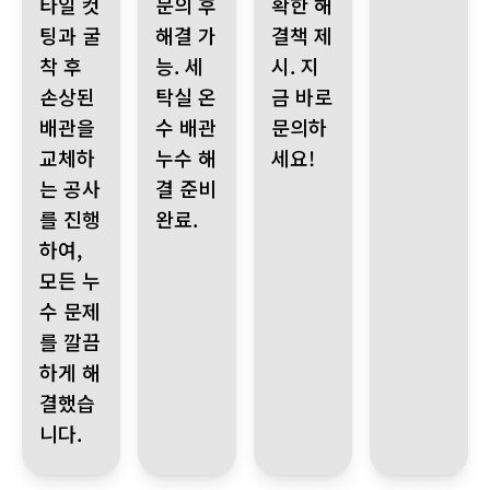
타일 컷
문의 후
확한 해
팅과 굴
해결 가
결책 제
착 후
능. 세
시. 지
손상된
탁실 온
금 바로
배관을
수 배관
문의하
교체하
누수 해
세요!
는 공사
결 준비
를 진행
완료.
하여,
모든 누
수 문제
를 깔끔
하게 해
결했습
니다.