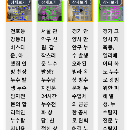
상세보기
48
상세보기
47
상세보기
46
상세보기
45
천호동 강동리버스타운, 아랫집 안방 천장 누수 발생 누수탐지전문의
서울 관악구 신림. 갑작스러운 누수 발생? 누수탐
경기 안양시 만안구 누수 발생 
경기 고양시 지축
천호동
서울 관
경기 안
경기 고
강동리
악구 신
양시 만
양시 지
버스타
림. 갑
안구 누
축동,
운, 아
작스러
수 발생
엘리베
랫집 안
운 누수
오래된
이터 복
방 천장
발생?
빌라 옥
도 누수
누수 발
누수탐
상 방수
로 광범
생 누수
지전문
문제 누
위한 피
탐지전
24시간
수업체
해 발
문의 합
누수전
의 꼼꼼
생. 누
리적인
화 상
한 공사
수탐지
누수탐
담! 친
로 완벽
전문 누
지비용
절한 상
해결 누
수탐지