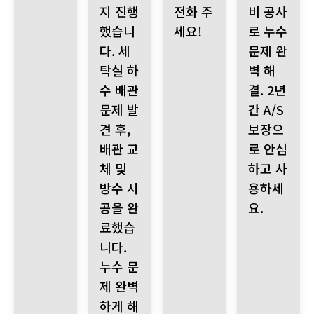
지 진행
전화 주
비 공사
했습니
세요!
로 누수
다. 세
문제 완
탁실 하
벽 해
수 배관
결. 2년
문제 발
간 A/S
견 후,
보장으
배관 교
로 안심
체 및
하고 사
방수 시
용하세
공을 완
요.
료했습
니다.
누수 문
제 완벽
하게 해