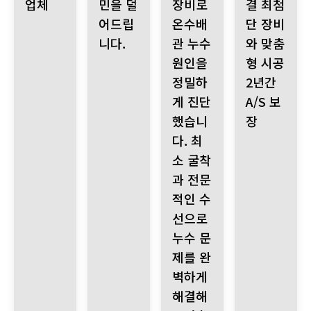
업체
민을 덜
장비로
결 최첨
어드립
온수배
단 장비
니다.
관 누수
와 맞춤
원인을
형 시공
정밀하
2년간
게 진단
A/S 보
했습니
장
다. 최
소 굴착
과 전문
적인 수
선으로
누수 문
제를 완
벽하게
해결해