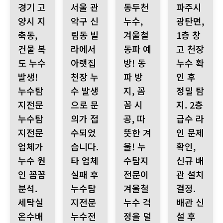
경기 고
서울 관
동두천
파주시
양시 지
악구 신
누수,
광탄면,
축동,
림동 빌
겨울철
1층 창
건물 복
라에서
동파 예
고 천장
도 누수
아랫집
방! 동
누수 확
발생!
천장 누
파 방
인 후
누수탐
수 발생
지, 꼼
정밀 탐
지전문
으로 문
꼼 시
지. 2층
누수탐
의가 접
공, 따
급수 라
지전문
수되었
뜻한 겨
인 문제
업체가
습니다.
울! 누
확인,
누수 원
타 업체
수탐지
신규 배
인 꼼꼼
실패 후
전문이
관 설치
분석.
누수탐
겨울철
결정.
세탁실
지전문
누수 걱
배관 신
온수배
누수전
정을 덜
설 후