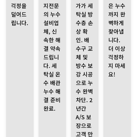
걱정을
지전문
가가 세
은 누수
덜어드
의 누수
탁실 방
까지 완
립니다.
설비업
수층 손
벽하게
체, 신
상 확
찾아냅
속한 해
인. 배
니다.
결 약속
수구 교
더 이상
드립니
체 및
걱정하
다. 세
방수 보
지 마세
탁실 온
강 시공
요!
수 배관
으로 누
누수 해
수 완벽
결 준비
차단. 2
완료.
년간
A/S 보
장으로
고객 만