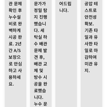
관 문제
문가가
어드립
공압 테
확인 후
정밀 탐
니다.
스트로
누수설
지 진행
안전성
비로 완
했습니
확보.
벽하게
다. 세
기존 타
시공 완
탁실 하
일과 유
료. 2년
수 배관
사한 타
간 A/S
문제 발
일로 마
보장으
견 후,
감하여
로 안심
배관 교
미관 유
하고 사
체 및
지.
용하세
방수 시
요.
공을 완
료했습
니다.
누수 문