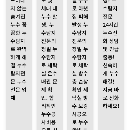
드러나
도 및
실 누수
생? 누
지 않는
세대 내
로 아랫
수탐지
숨겨진
누수 발
집 피해
전문
누수 꼼
생. 누
발생 누
24시간
꼼한 누
수탐지
수탐지
누수전
수탐지
전문의
전문의
화 상담
로 완벽
정밀 누
정밀 누
및 긴급
하게 해
수탐지
수탐지
출동!
결 누수
로 세탁
로 세탁
신속하
탐지전
실 온수
실 방수
게 누수
문 누수
배관 문
층 손상
해결!
전문 업
제 확
확인 세
지금 바
체
인. 합
탁실 방
로 전화
리적인
수 보강
하세요!
누수공
시공으
사비용
로 누수