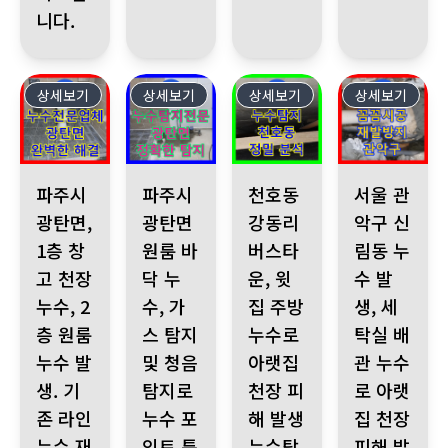
니다.
상세보기
64
상세보기
63
상세보기
62
상세보기
61
파주시 광탄면, 1층 창고 천장 누수, 2층 원룸 누수 발생. 기존
파주시 광탄면 원룸 바닥 누수, 가스 탐지 및 청
천호동 강동리버스타운, 윗집 주방
서울 관악구 신림
파주시
파주시
천호동
서울 관
광탄면,
광탄면
강동리
악구 신
1층 창
원룸 바
버스타
림동 누
고 천장
닥 누
운, 윗
수 발
누수, 2
수, 가
집 주방
생, 세
층 원룸
스 탐지
누수로
탁실 배
누수 발
및 청음
아랫집
관 누수
생. 기
탐지로
천장 피
로 아랫
존 라인
누수 포
해 발생
집 천장
누수 재
인트 특
누수탐
피해 발