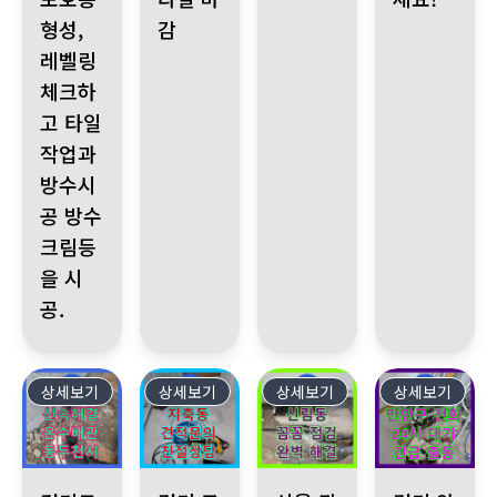
형성,
감
레벨링
체크하
고 타일
작업과
방수시
공 방수
크림등
을 시
공.
상세보기
60
상세보기
59
상세보기
58
상세보기
57
경기도 동두천시 생연동에서 아랫집 피해를 유발한 누수 문제, 누
경기 고양시 지축동 사무실 누수 발생! 엘리베이터
서울 관악구 신림동, 원인 불명 
경기 안양시 만안