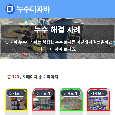
누수 해결 사례
과연 저희 누수다자바는 복잡한 누수 문제를 어떻게 해결했을까요?
지금부터 함께 보시죠.
총
120
/
3
페이지 중
2
페이지
상세보기
72
상세보기
71
상세보기
70
상세보기
69
경기 고양시 지축동, 건물 복도 누수 발생! 누수탐지전문 누수탐지
서울 관악구 신림동 빌라에서 아랫집 천장 누수 
동두천 누수, 겨울철 동파 예방!
파주시 광탄면, 