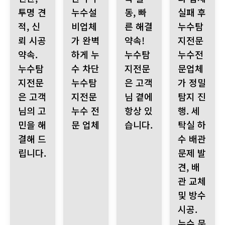
투명 견
누수설
동, 빠
실패 후
적, 신
비업체
른 해결
누수탐
뢰 시공
가 완벽
약속!
지전문
약속.
하게 누
누수탐
누수전
누수탐
수 차단
지전문
문업체
지전문
누수탐
은 고객
가 정밀
은 고객
지전문
님 곁에
탐지 진
님의 고
누수 전
항상 있
행. 세
민을 해
문 업체
습니다.
탁실 하
결해 드
수 배관
립니다.
문제 발
견, 배
관 교체
및 방수
시공.
누수 문