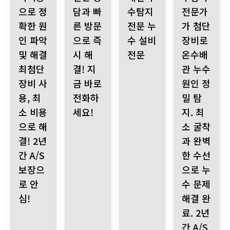
으로 정
담과 빠
수탐지
전문가
확한 원
른 방문
전문 누
가 첨단
인 파악
으로 즉
수 설비
장비로
및 해결
시 해
전문
온수배
최첨단
결! 지
관 누수
장비 사
금 바로
원인 정
용, 최
전화하
밀 탐
소 비용
세요!
지. 최
으로 해
소 굴착
결! 2년
과 완벽
간 A/S
한 수선
보장으
으로 누
로 안
수 문제
심!
해결 완
료. 2년
간 A/S