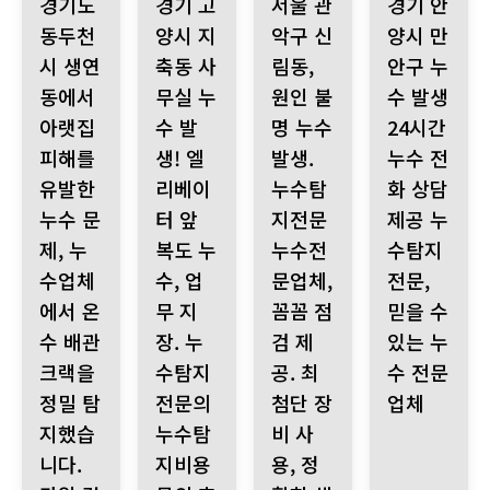
경기도
경기 고
서울 관
경기 안
동두천
양시 지
악구 신
양시 만
시 생연
축동 사
림동,
안구 누
동에서
무실 누
원인 불
수 발생
아랫집
수 발
명 누수
24시간
피해를
생! 엘
발생.
누수 전
유발한
리베이
누수탐
화 상담
누수 문
터 앞
지전문
제공 누
제, 누
복도 누
누수전
수탐지
수업체
수, 업
문업체,
전문,
에서 온
무 지
꼼꼼 점
믿을 수
수 배관
장. 누
검 제
있는 누
크랙을
수탐지
공. 최
수 전문
정밀 탐
전문의
첨단 장
업체
지했습
누수탐
비 사
니다.
지비용
용, 정