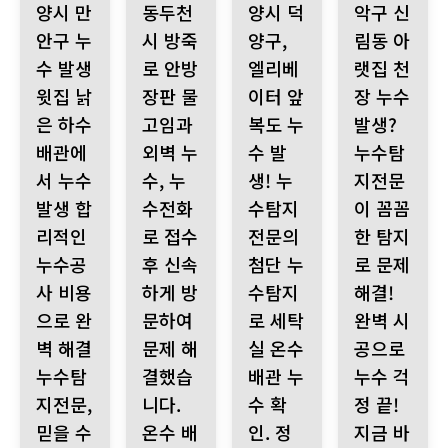
양시 만
동두천
양시 덕
악구 신
안구 누
시 방죽
양구,
림동 아
수 발생
로 안방
엘리베
랫집 천
윗집 낡
장판 물
이터 앞
장 누수
은 하수
고임과
복도 누
발생?
배관에
외벽 누
수 발
누수탐
서 누수
수, 누
생! 누
지전문
발생 합
수전화
수탐지
이 꼼꼼
리적인
로 접수
전문의
한 탐지
누수공
후 신속
첨단 누
로 문제
사 비용
하게 방
수탐지
해결!
으로 완
문하여
로 세탁
완벽 시
벽 해결
문제 해
실 온수
공으로
누수탐
결했습
배관 누
누수 걱
지전문,
니다.
수 확
정 끝!
믿을 수
온수 배
인. 정
지금 바