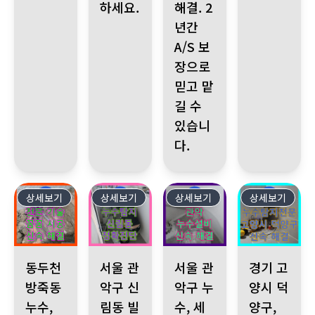
하세요.
해결. 2
년간
A/S 보
장으로
믿고 맡
길 수
있습니
다.
상세보기
52
상세보기
51
상세보기
50
상세보기
49
동두천 방죽동 누수, 꼼꼼한 시공 해결! 누수전문, 전문 기술, 꼼
서울 관악구 신림동 빌라에서 아랫집 천장 누수 
서울 관악구 누수, 세탁실 누수 
경기 고양시 덕양
동두천
서울 관
서울 관
경기 고
방죽동
악구 신
악구 누
양시 덕
누수,
림동 빌
수, 세
양구,