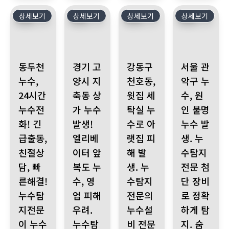
상세보기
32
상세보기
31
상세보기
30
상세보기
29
동두천 누수, 24시간 누수전화! 긴급출동, 친절상담, 빠른해결!
경기 고양시 지축동 상가 누수 발생! 엘리베이터 
강동구 천호동, 윗집 세탁실 누수
서울 관악구 누수
동두천
경기 고
강동구
서울 관
누수,
양시 지
천호동,
악구 누
24시간
축동 상
윗집 세
수, 원
누수전
가 누수
탁실 누
인 불명
화! 긴
발생!
수로 아
누수 발
급출동,
엘리베
랫집 피
생. 누
친절상
이터 앞
해 발
수탐지
담, 빠
복도 누
생. 누
전문 첨
른해결!
수, 영
수탐지
단 장비
누수탐
업 피해
전문의
로 정확
지전문
우려.
누수설
하게 탐
이 누수
누수탐
비 전문
지. 숨