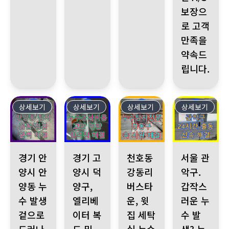
보장으
로 고객
만족을
약속드
립니다.
상세보기
44
상세보기
43
상세보기
42
상세보기
41
경기 안양시 안양동 누수 발생 겉으로 드러나지 않는 숨겨진 누
경기 고양시 덕양구, 엘리베이터 복도 및 세대 내
천호동 강동리버스타운, 윗집 세탁
서울 관악구. 갑
경기 안
경기 고
천호동
서울 관
양시 안
양시 덕
강동리
악구.
양동 누
양구,
버스타
갑작스
수 발생
엘리베
운, 윗
러운 누
겉으로
이터 복
집 세탁
수 발