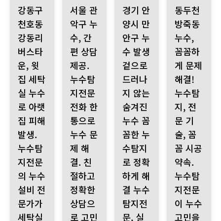
강동구 천호동 강동리버스타운, 윗집 세탁실 누수로 아랫집 피해 발
서울 관악구 누수, 간편 상담 제공. 누수탐지전문 
경기 안양시 만안구 누수 발생 
동두천 방죽동 누
강동구
서울 관
경기 안
동두천
천호동
악구 누
양시 만
방죽동
강동리
수, 간
안구 누
누수,
버스타
편 상담
수 발생
꼼꼼하
운, 윗
제공.
겉으로
게 문제
집 세탁
누수탐
드러나
해결!
실 누수
지전문
지 않는
누수탐
로 아랫
전화 한
숨겨진
지, 전
집 피해
통으로
누수 꼼
문 기
발생.
누수 문
꼼한 누
술, 꼼
누수탐
제 해
수탐지
꼼 시공
지전문
결. 친
로 정확
약속.
의 누수
절하고
하게 해
누수탐
설비 전
정확한
결 누수
지전문
문가가
상담으
탐지전
이 누수
세탁실
로 고민
문, 실
고민을