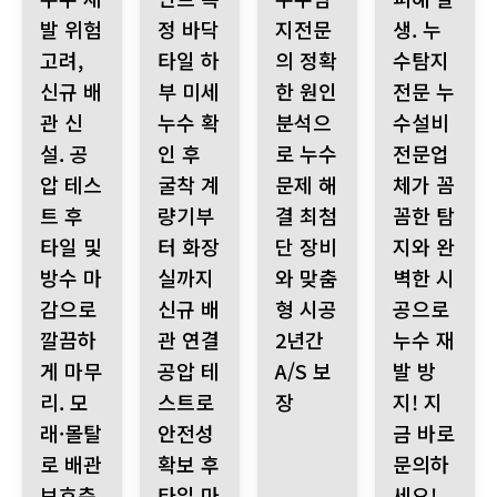
발 위험
정 바닥
지전문
생. 누
고려,
타일 하
의 정확
수탐지
신규 배
부 미세
한 원인
전문 누
관 신
누수 확
분석으
수설비
설. 공
인 후
로 누수
전문업
압 테스
굴착 계
문제 해
체가 꼼
트 후
량기부
결 최첨
꼼한 탐
타일 및
터 화장
단 장비
지와 완
방수 마
실까지
와 맞춤
벽한 시
감으로
신규 배
형 시공
공으로
깔끔하
관 연결
2년간
누수 재
게 마무
공압 테
A/S 보
발 방
리. 모
스트로
장
지! 지
래·몰탈
안전성
금 바로
로 배관
확보 후
문의하
보호층
타일 마
세요!