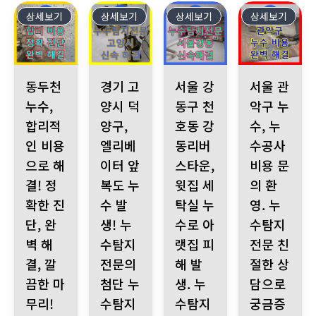
상세보기
56
상세보기
55
상세보기
54
상세보기
53
동두천 누수, 합리적인 비용으로 해결! 정확한 진단, 완벽 해결,
경기 고양시 덕양구, 엘리베이터 앞 복도 누수 발
서울 강동구 천호동 강동리버스타운
서울 관악구 누수
동두천
경기 고
서울 강
서울 관
누수,
양시 덕
동구 천
악구 누
합리적
양구,
호동 강
수, 누
인 비용
엘리베
동리버
수공사
으로 해
이터 앞
스타운,
비용 문
결! 정
복도 누
윗집 세
의 환
확한 진
수 발
탁실 누
영. 누
단, 완
생! 누
수로 아
수탐지
벽 해
수탐지
랫집 피
전문 친
결, 깔
전문의
해 발
절한 상
끔한 마
첨단 누
생. 누
담으로
무리!
수탐지
수탐지
궁금증