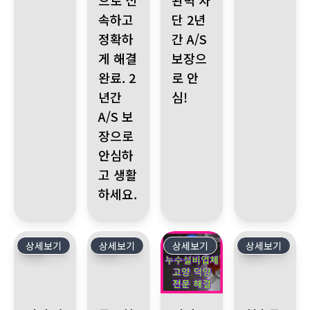
으로 신
완벽 차
속하고
단 2년
정확하
간 A/S
게 해결
보장으
완료. 2
로 안
년간
심!
A/S 보
장으로
안심하
고 생활
하세요.
상세보기
40
상세보기
39
상세보기
38
상세보기
37
경기 안양시 누수 발생 원인 불명의 미세 누수 발생 누수탐지 전
동두천 누수 발생, 24시간 누수전화 상담! 빠른 
경기 고양시 덕양구, 엘리베이터
천호동 강동리버스