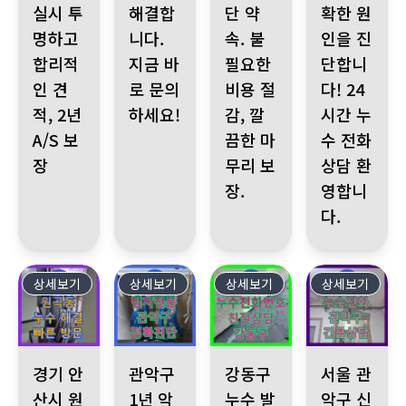
실시 투
해결합
단 약
확한 원
명하고
니다.
속. 불
인을 진
합리적
지금 바
필요한
단합니
인 견
로 문의
비용 절
다! 24
적, 2년
하세요!
감, 깔
시간 누
A/S 보
끔한 마
수 전화
장
무리 보
상담 환
장.
영합니
다.
상세보기
439
상세보기
438
상세보기
437
상세보기
436
경기 안산시 원곡동 누수 발생 아랫집 천장 누수 피해 확인 싱크
관악구 1년 악성 누수, 비전문가 누수탐지 실패로
강동구 누수 발생, 누수탐지전문에
서울 관악구 신림
경기 안
관악구
강동구
서울 관
산시 원
1년 악
누수 발
악구 신