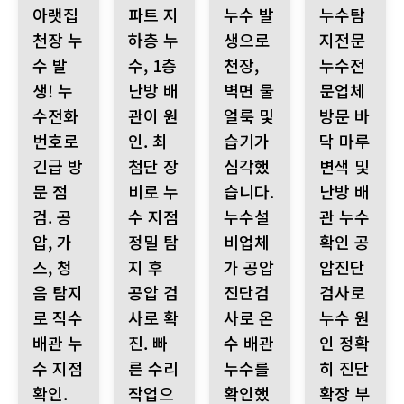
아랫집
파트 지
누수 발
누수탐
천장 누
하층 누
생으로
지전문
수 발
수, 1층
천장,
누수전
생! 누
난방 배
벽면 물
문업체
수전화
관이 원
얼룩 및
방문 바
번호로
인. 최
습기가
닥 마루
긴급 방
첨단 장
심각했
변색 및
문 점
비로 누
습니다.
난방 배
검. 공
수 지점
누수설
관 누수
압, 가
정밀 탐
비업체
확인 공
스, 청
지 후
가 공압
압진단
음 탐지
공압 검
진단검
검사로
로 직수
사로 확
사로 온
누수 원
배관 누
진. 빠
수 배관
인 정확
수 지점
른 수리
누수를
히 진단
확인.
작업으
확인했
확장 부