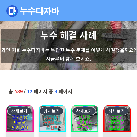
누수 해결 사례
과연 저희 누수다자바는 복잡한 누수 문제를 어떻게 해결했을까요?
지금부터 함께 보시죠.
총
539
/
12
페이지 중
3
페이지
상세보기
443
상세보기
442
상세보기
441
상세보기
440
마포구 현대홈타운, 합리적인 누수탐지비용 타 업체 실패 후 누수탐
영등포 도신로 누수, 누수탐지, 아랫집 천장 누
포천시 선단동 빌라, 누수 문제 
서울 성북구 북악