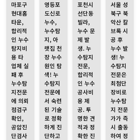
마포구
영등포
포천시
서울 성
현대홈
도신로
선단동
북구 북
타운,
누수,
빌라,
악산 칼
합리적
누수탐
누수 문
브록 시
인 누수
지, 아
제 발
공 후
탐지비
랫집 천
생. 누
누수 발
용 타
장 누수
수탐지
생! 누
업체 실
원인 탐
전문,
수탐지
패 후
색! 누
합리적
전문은
누수탐
수탐지
인 누수
최첨단
지전문
전문에
공사비
장비로
에 의뢰
서 숙련
용 제
누수탐
점검구
된 기술
공. 투
지 전문
확인,
로 정확
명한 견
가가 즉
공압진
하게 진
적과 정
시 출동
단검사
단하고
확한 진
하여 정