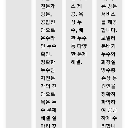
전문가
스 제
른 방문
방문,
공. 옥
서비스
공압진
상 누
를 제공
단으로
수, 배
합니다.
온수라
관 누수
보일러
인 누수
등 다양
분배기
확인.
한 문제
누수와
정확한
해결.
화장실
누수탐
방수층
지전문
손상 등
가의 진
원인을
단으로
정확히
묵은 누
파악하
수 문제
여 꼼꼼
해결 실
하게 수
마리 찾
리합니