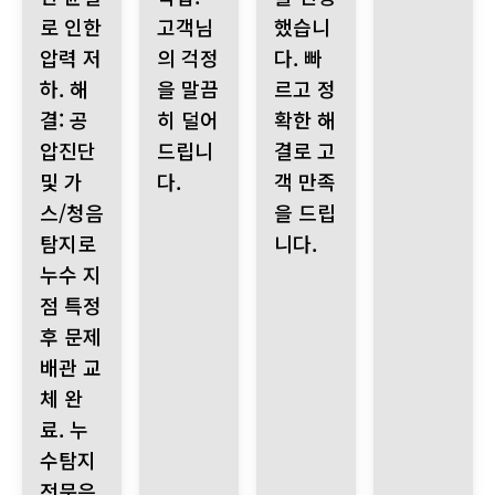
로 인한
고객님
했습니
압력 저
의 걱정
다. 빠
하. 해
을 말끔
르고 정
결: 공
히 덜어
확한 해
압진단
드립니
결로 고
및 가
다.
객 만족
스/청음
을 드립
탐지로
니다.
누수 지
점 특정
후 문제
배관 교
체 완
료. 누
수탐지
전문은