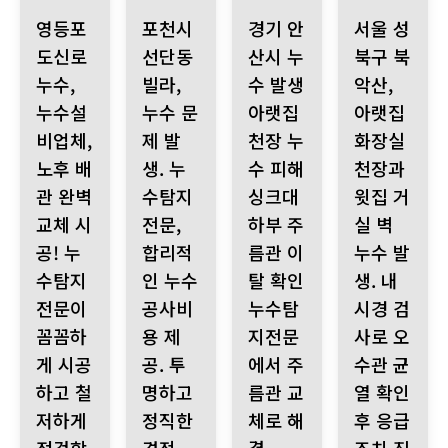
영등포 도신로 누수, 누수설비업체, 노후 배관 완벽 교체 시공!
포천시 선단동 빌라, 누수 문제 발생. 누수탐지전문
경기 안산시 누수 발생 아랫집 
서울 성북구 북악
영등포
포천시
경기 안
서울 성
도신로
선단동
산시 누
북구 북
누수,
빌라,
수 발생
악산,
누수설
누수 문
아랫집
아랫집
비업체,
제 발
천장 누
화장실
노후 배
생. 누
수 피해
천장과
관 완벽
수탐지
싱크대
윗집 거
교체 시
전문,
하부 주
실 벽
공! 누
합리적
름관 이
누수 발
수탐지
인 누수
탈 확인
생. 내
전문이
공사비
누수탐
시경 검
꼼꼼하
용 제
지전문
사로 오
게 시공
공. 투
에서 주
수관 균
하고 철
명하고
름관 교
열 확인
저하게
정직한
체로 해
후 응급