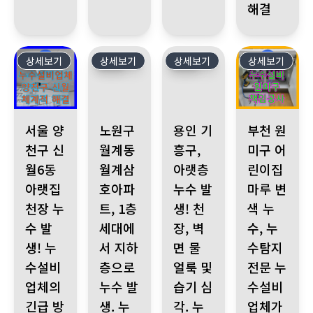
해결
상세보기
403
상세보기
402
상세보기
401
상세보기
400
서울 양천구 신월6동 아랫집 천장 누수 발생! 누수설비업체의 긴급 
노원구 월계동 월계삼호아파트, 1층 세대에서 지
용인 기흥구, 아랫층 누수 발생! 
부천 원미구 어린
서울 양
노원구
용인 기
부천 원
천구 신
월계동
흥구,
미구 어
월6동
월계삼
아랫층
린이집
아랫집
호아파
누수 발
마루 변
천장 누
트, 1층
생! 천
색 누
수 발
세대에
장, 벽
수, 누
생! 누
서 지하
면 물
수탐지
수설비
층으로
얼룩 및
전문 누
업체의
누수 발
습기 심
수설비
긴급 방
생. 누
각. 누
업체가