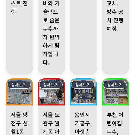
스트 진
비와 기
교체,
행
술력으
방수 공
로 숨은
사 진행
누수까
예정
지 완벽
하게 탐
지합니
다.
상세보기
423
상세보기
422
상세보기
421
상세보기
420
서울 양천구 신월1동 아랫집 천장 누수 발생! 누수전화번호로 긴급 
서울 노원구 월계동 아파트 지하층 누수, 1층 난
용인시 기흥구, 아랫층 누수 발생
부천 어린이집 누
서울 양
서울 노
용인시
부천 어
천구 신
원구 월
기흥구,
린이집
월1동
계동 아
아랫층
누수,