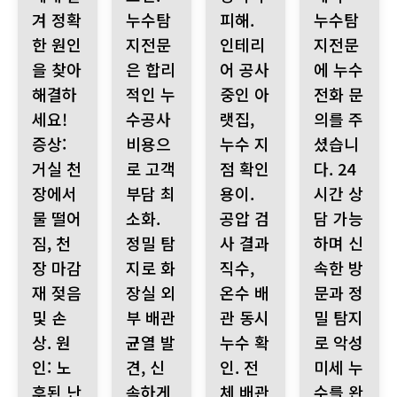
겨 정확
누수탐
피해.
누수탐
한 원인
지전문
인테리
지전문
을 찾아
은 합리
어 공사
에 누수
해결하
적인 누
중인 아
전화 문
세요!
수공사
랫집,
의를 주
증상:
비용으
누수 지
셨습니
거실 천
로 고객
점 확인
다. 24
장에서
부담 최
용이.
시간 상
물 떨어
소화.
공압 검
담 가능
짐, 천
정밀 탐
사 결과
하며 신
장 마감
지로 화
직수,
속한 방
재 젖음
장실 외
온수 배
문과 정
및 손
부 배관
관 동시
밀 탐지
상. 원
균열 발
누수 확
로 악성
인: 노
견, 신
인. 전
미세 누
후된 난
속하게
체 배관
수를 완