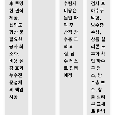
후 투명
수탐지
검사 후
한 견적
비용은
하수구
제공,
원인 파
막힘,
신뢰도
악 후
방수층
향상 불
산정 방
손상,
필요한
수층 크
창틀 실
공사 최
랙 의
리콘 노
소화,
심, 담
후화 확
비용 절
수 테스
인 하수
감 효과
트 진행
구 청
누수전
예정
소, 방
문업체
수층 보
의 책임
수, 창
시공
틀 실리
콘 교체
로 완벽