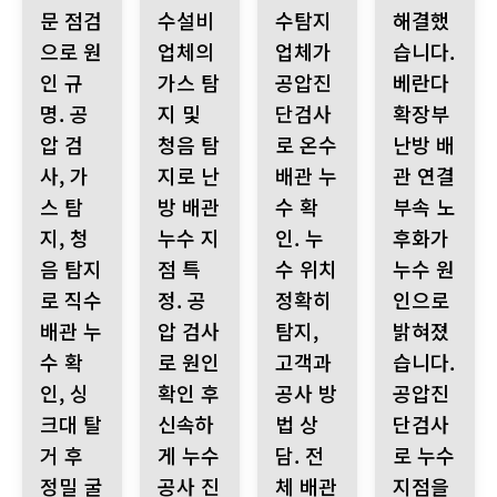
문 점검
수설비
수탐지
해결했
으로 원
업체의
업체가
습니다.
인 규
가스 탐
공압진
베란다
명. 공
지 및
단검사
확장부
압 검
청음 탐
로 온수
난방 배
사, 가
지로 난
배관 누
관 연결
스 탐
방 배관
수 확
부속 노
지, 청
누수 지
인. 누
후화가
음 탐지
점 특
수 위치
누수 원
로 직수
정. 공
정확히
인으로
배관 누
압 검사
탐지,
밝혀졌
수 확
로 원인
고객과
습니다.
인, 싱
확인 후
공사 방
공압진
크대 탈
신속하
법 상
단검사
거 후
게 누수
담. 전
로 누수
정밀 굴
공사 진
체 배관
지점을