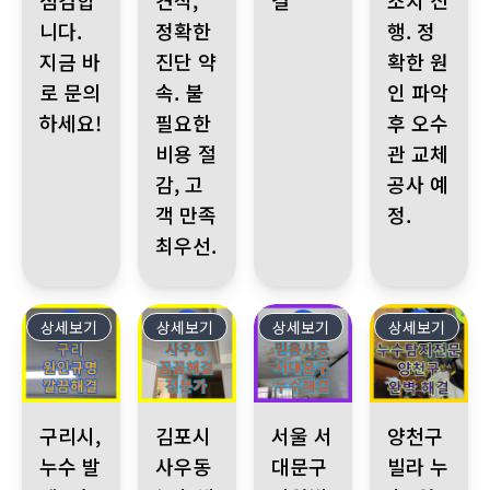
점검합
견적,
결
조치 진
니다.
정확한
행. 정
지금 바
진단 약
확한 원
로 문의
속. 불
인 파악
하세요!
필요한
후 오수
비용 절
관 교체
감, 고
공사 예
객 만족
정.
최우선.
상세보기
411
상세보기
410
상세보기
409
상세보기
408
구리시, 누수 발생! 아랫집 천장 습기, 윗집 배관 압력 검사. 직
김포시 사우동 누수 발생, 화장실 누수로 아랫집 
서울 서대문구 삼원빌라, 아랫집 
양천구 빌라 누수
구리시,
김포시
서울 서
양천구
누수 발
사우동
대문구
빌라 누