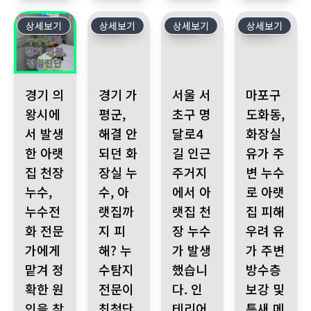
상세보기
399
상세보기
398
상세보기
397
상세보기
396
경기 의왕시에서 발생한 아랫집 천장 누수, 누수전화 전문가에게 맡겨
경기 가평군, 해결 안 되던 화장실 누수, 아랫
서울 서초구 명달로4길 인근 주
마포구 도화동, 
경기 의
경기 가
서울 서
마포구
왕시에
평군,
초구 명
도화동,
서 발생
해결 안
달로4
화장실
한 아랫
되던 화
길 인근
유가 주
집 천장
장실 누
주거지
변 누수
누수,
수, 아
에서 아
로 아랫
누수전
랫집까
랫집 천
집 피해
화 전문
지 피
장 누수
우려 유
가에게
해? 누
가 발생
가 주변
맡겨 정
수탐지
했습니
방수층
확한 원
전문이
다. 인
보강 및
인을 찾
최첨단
테리어
틈새 메