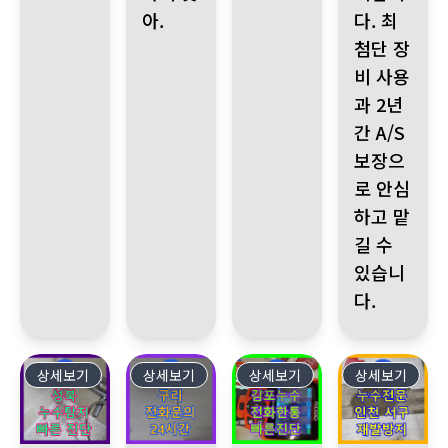
아.
다. 최
첨단 장
비 사용
과 2년
간 A/S
보장으
로 안심
하고 맡
길 수
있습니
다.
상세보기
435
상세보기
434
상세보기
433
상세보기
432