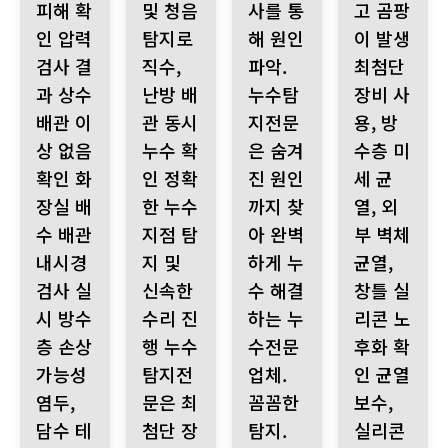
피해 확
및 청음
사를 통
고 곰팡
인 압력
탐지로
해 원인
이 발생
검사 결
직수,
파악.
최첨단
과 상수
난방 배
누수탐
장비 사
배관 이
관 동시
지전문
용, 방
상 없음
누수 확
은 숨겨
수층 미
확인 화
인 정확
진 원인
세 균
장실 배
한 누수
까지 찾
열, 외
수 배관
지점 탐
아 완벽
부 벽체
내시경
지 및
하게 누
균열,
검사 실
신속한
수 해결
창틀 실
시 방수
수리 진
하는 누
리콘 노
층 손상
행 누수
수전문
후화 확
가능성
탐지전
업체.
인 균열
염두,
문은 최
꼼꼼한
보수,
담수 테
첨단 장
탐지.
실리콘