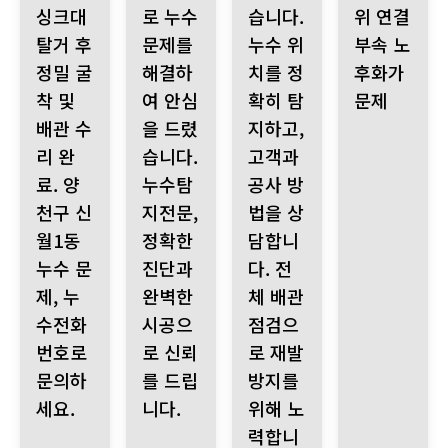
싱크대
로 누수
습니다.
위 연결
탈거 후
문제를
누수 위
부속 노
정밀 굴
해결하
치를 정
후화가
착 및
여 안심
확히 탐
문제
배관 수
을 드렸
지하고,
리 완
습니다.
고객과
료. 양
누수탐
공사 방
천구 신
지전문,
법을 상
월1동
정확한
담합니
누수 문
진단과
다. 전
제, 누
완벽한
체 배관
수전화
시공으
점검으
번호로
로 신뢰
로 재발
문의하
를 드립
방지를
세요.
니다.
위해 노
력합니