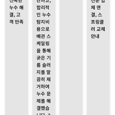
신속한
단하고,
전문 업
누수 해
합리적
체 연
결, 고
인 누수
결, 스
객 만족
탐지비
프링클
용으로
러 교체
배관 스
안내
케일링
을 통해
굳은 기
름 슬러
지를 말
끔히 제
거하여
누수 문
제를 해
결했습