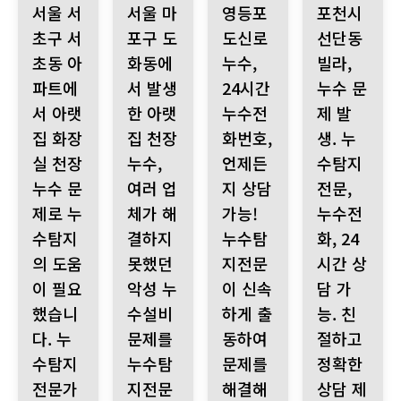
서울 서
서울 마
영등포
포천시
초구 서
포구 도
도신로
선단동
초동 아
화동에
누수,
빌라,
파트에
서 발생
24시간
누수 문
서 아랫
한 아랫
누수전
제 발
집 화장
집 천장
화번호,
생. 누
실 천장
누수,
언제든
수탐지
누수 문
여러 업
지 상담
전문,
제로 누
체가 해
가능!
누수전
수탐지
결하지
누수탐
화, 24
의 도움
못했던
지전문
시간 상
이 필요
악성 누
이 신속
담 가
했습니
수설비
하게 출
능. 친
다. 누
문제를
동하여
절하고
수탐지
누수탐
문제를
정확한
전문가
지전문
해결해
상담 제