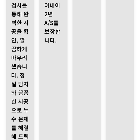
검사를
아내어
통해 완
2년
벽한 시
A/S를
공을 확
보장합
인, 깔
니다.
끔하게
마무리
했습니
다. 정
밀 탐지
와 꼼꼼
한 시공
으로 누
수 문제
를 해결
해 드립