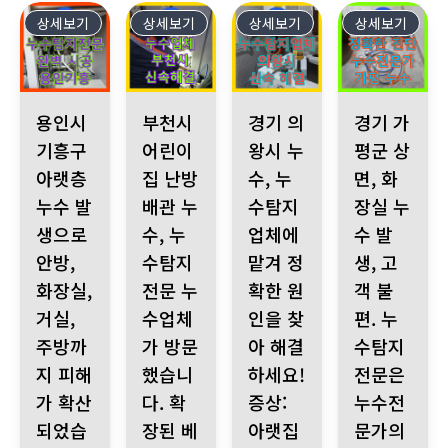
상세보기
331
상세보기
330
상세보기
329
상세보기
328
용인시 기흥구 아랫층 누수 발생으로 안방, 화장실, 거실, 주방
부천시 어린이집 난방 배관 누수, 누수탐지전문 
경기 의왕시 누수, 누수탐지업체에
경기 가평군 상면
용인시
부천시
경기 의
경기 가
기흥구
어린이
왕시 누
평군 상
아랫층
집 난방
수, 누
면, 화
누수 발
배관 누
수탐지
장실 누
생으로
수, 누
업체에
수 발
안방,
수탐지
맡겨 정
생, 고
화장실,
전문 누
확한 원
객 불
거실,
수업체
인을 찾
편. 누
주방까
가 방문
아 해결
수탐지
지 피해
했습니
하세요!
전문은
가 확산
다. 확
증상:
누수전
되었습
장된 베
아랫집
문가의