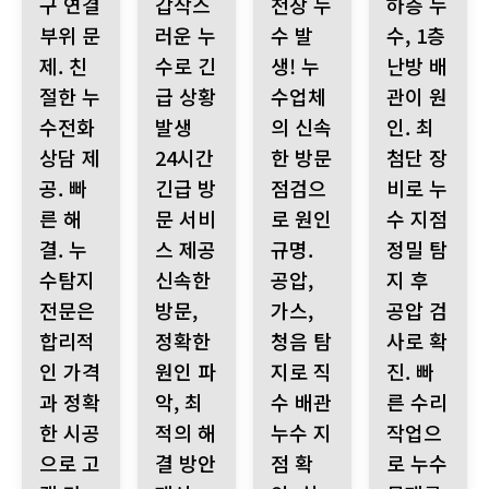
구 연결
갑작스
천장 누
하층 누
부위 문
러운 누
수 발
수, 1층
제. 친
수로 긴
생! 누
난방 배
절한 누
급 상황
수업체
관이 원
수전화
발생
의 신속
인. 최
상담 제
24시간
한 방문
첨단 장
공. 빠
긴급 방
점검으
비로 누
른 해
문 서비
로 원인
수 지점
결. 누
스 제공
규명.
정밀 탐
수탐지
신속한
공압,
지 후
전문은
방문,
가스,
공압 검
합리적
정확한
청음 탐
사로 확
인 가격
원인 파
지로 직
진. 빠
과 정확
악, 최
수 배관
른 수리
한 시공
적의 해
누수 지
작업으
으로 고
결 방안
점 확
로 누수