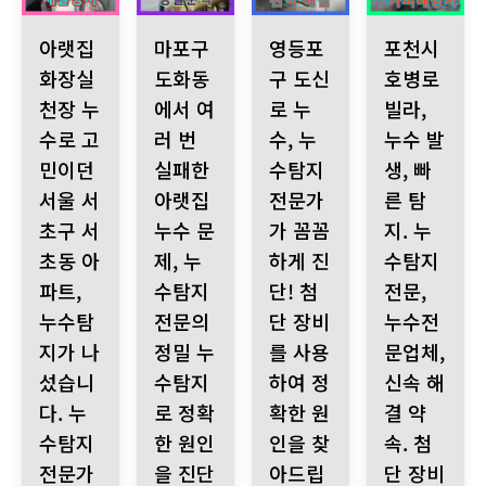
아랫집 화장실 천장 누수로 고민이던 서울 서초구 서초동 아파트,
마포구 도화동에서 여러 번 실패한 아랫집 누수 
영등포구 도신로 누수, 누수탐지
포천시 호병로 빌라
아랫집
마포구
영등포
포천시
화장실
도화동
구 도신
호병로
천장 누
에서 여
로 누
빌라,
수로 고
러 번
수, 누
누수 발
민이던
실패한
수탐지
생, 빠
서울 서
아랫집
전문가
른 탐
초구 서
누수 문
가 꼼꼼
지. 누
초동 아
제, 누
하게 진
수탐지
파트,
수탐지
단! 첨
전문,
누수탐
전문의
단 장비
누수전
지가 나
정밀 누
를 사용
문업체,
섰습니
수탐지
하여 정
신속 해
다. 누
로 정확
확한 원
결 약
수탐지
한 원인
인을 찾
속. 첨
전문가
을 진단
아드립
단 장비