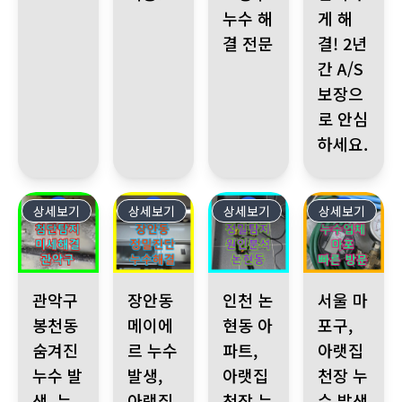
누수 해
게 해
결 전문
결! 2년
간 A/S
보장으
로 안심
하세요.
상세보기
339
상세보기
338
상세보기
337
상세보기
336
관악구 봉천동 숨겨진 누수 발생, 누수전문가 방문 첨단 가스 탐지
장안동 메이에르 누수 발생, 아랫집 천장 피해 정
인천 논현동 아파트, 아랫집 천장
서울 마포구, 아
관악구
장안동
인천 논
서울 마
봉천동
메이에
현동 아
포구,
숨겨진
르 누수
파트,
아랫집
누수 발
발생,
아랫집
천장 누
생, 누
아랫집
천장 누
수 발생