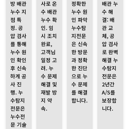
방 배관
사로 온
정확한
배관 누
누수 지
수 배관
누수 원
수 해
점 특
누수 확
인 파악
결: 배
정. 공
인. 임
누수탐
관 교
압 검사
시 조치
지전문
체, 공
를 통해
완료,
은 신속
압 검사
누수 원
고객님
한 방문
로 완벽
인 확인
일정 고
과 정확
해결 누
후 신속
려. 누
한 진단
수탐지
하게 공
수 문제
으로 누
전문은
사 진
해결 및
수 문제
2년간
행. 누
재발 방
를 해결
A/S를
수탐지
지 약
합니다.
보장합
전문은
속.
니다.
누수전
문 기술