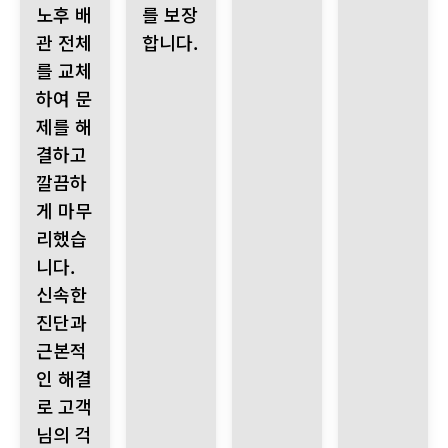
노후 배
를 보장
관 전체
합니다.
를 교체
하여 문
제를 해
결하고
깔끔하
게 마무
리했습
니다.
신속한
진단과
근본적
인 해결
로 고객
님의 걱