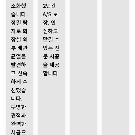
소화했
2년간
습니다.
A/S 보
정밀 탐
장. 안
지로 화
심하고
장실 외
맡길 수
부 배관
있는 전
균열을
문 시공
발견하
을 제공
고 신속
합니다.
하게 수
선했습
니다.
투명한
견적과
완벽한
시공으