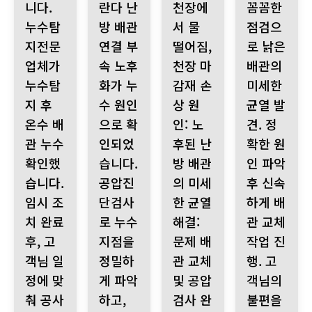
니다.
란다 난
천장에
꼼꼼한
누수탐
방 배관
서 물
점검으
지전문
연결 부
떨어짐,
로 낡은
업체가
속 노후
천장 마
배관의
누수탐
화가 누
감재 손
미세한
지 후
수 원인
상 원
균열 발
온수 배
으로 확
인: 노
견. 정
관 누수
인되었
후된 난
확한 원
확인했
습니다.
방 배관
인 파악
습니다.
공압진
의 미세
후 신속
임시 조
단검사
한 균열
하게 배
치 완료
로 누수
해결:
관 교체
후, 고
지점을
문제 배
작업 진
객님 일
정밀하
관 교체
행. 고
정에 맞
게 파악
및 공압
객님의
춰 공사
하고,
검사 완
불편을