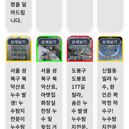
정을 덜
어드립
니다.
상세보기
343
상세보기
342
상세보기
341
상세보기
340
서울 성북구 북악산로 누수 발생! 누수탐지전문이 누수탐지 후 합
서울 성북구 북악산로, 아랫집 화장실 천장 누수 및
도봉구 도봉로177길 빌라, 숨은
신월동 빌라 누수
서울 성
서울 성
도봉구
신월동
북구 북
북구 북
도봉로
빌라 누
악산로
악산로,
177길
수, 원
누수 발
아랫집
빌라,
인은 꽉
생! 누
화장실
숨은 누
막힌 하
수탐지
천장 누
수 발생
수구!
전문이
수 및
누수탐
누수탐
누수탐
윗집 거
지전문,
지전문