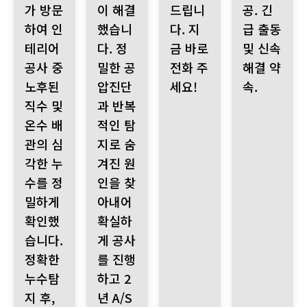
가 방문
이 해결
드립니
공. 긴
하여 인
했습니
다. 지
급 출동
테리어
다. 정
금 바로
및 신속
공사 중
밀한 공
전화 주
해결 약
노후된
압진단
세요!
속.
직수 및
과 반복
온수 배
적인 탐
관의 심
지로 숨
각한 누
겨진 원
수를 정
인을 찾
밀하게
아내어
확인했
확실하
습니다.
게 공사
정확한
를 진행
누수탐
하고 2
지 후,
년 A/S