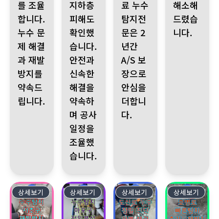
를 조율
지하층
료 누수
해소해
합니다.
피해도
탐지전
드렸습
누수 문
확인했
문은 2
니다.
제 해결
습니다.
년간
과 재발
안전과
A/S 보
방지를
신속한
장으로
약속드
해결을
안심을
립니다.
약속하
더합니
며 공사
다.
일정을
조율했
습니다.
상세보기
327
상세보기
326
상세보기
325
상세보기
324