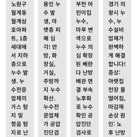
노원구
용인 누
부천 어
경기 의
월계동
수 발
린이집
왕시 누
월계삼
생, 아
누수,
수, 누
호아파
랫층 피
마루 변
수설비
트, 1층
해 심
색으로
업체가
세대에
각! 안
누수 의
완벽하
서 지하
방, 화
심 확장
게 해결
층으로
장실,
된 베란
합니다!
누수 발
거실,
다 난방
증상:
생. 누
주방까
배관 연
아랫집
수전문
지 누수
결 부속
천장 물
업체의
확산.
노후화
떨어짐,
가스 탐
누수전
로 누수
마감재
지 및
문업체
확인 공
손상 원
청음 탐
가 공압
압진단
인: 노
지로 난
진단검
검사로
후 난방