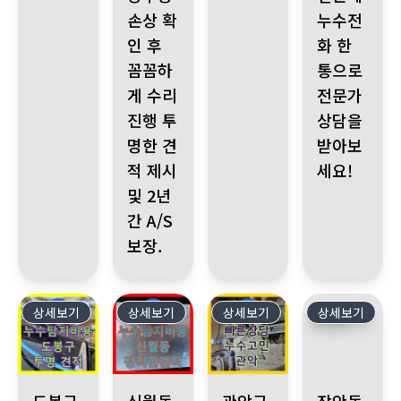
손상 확
누수전
인 후
화 한
꼼꼼하
통으로
게 수리
전문가
진행 투
상담을
명한 견
받아보
적 제시
세요!
및 2년
간 A/S
보장.
상세보기
319
상세보기
318
상세보기
317
상세보기
316
도봉구 도봉로177길, 빌라 누수 의심 누수탐지전문, 투명한 누수
신월동 빌라 아랫집 누수, 원인은 꽉 막힌 하수
관악구 봉천동 누수 발생 누수전
장안동 누수 발생