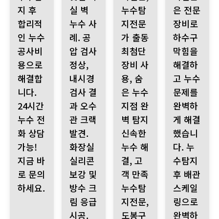
지 후
실 벽
누수탐
은 전문
합리적
누수 사
지전문
장비로
인 누수
례. 공
가 출동
하수구
공사비
압 검사
최첨단
막힘을
용으로
정상,
장비 사
해결하
해결합
내시경
용, 숨
고 누수
니다.
검사 결
은 누수
문제를
24시간
과 오수
지점 완
완벽하
누수 전
관 크랙
벽 탐지
게 해결
화 상담
발견.
신속한
했습니
가능!
화장실
누수 해
다. 누
지금 바
실리콘
결, 고
수탐지
로 문의
보강 및
객 만족
후 배관
하세요.
방수 크
누수탐
스케일
림 응급
지전문,
링으로
시공.
도봉구
완벽하