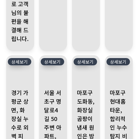
로 고객
님의 불
편을 해
결해 드
립니다.
상세보기
307
상세보기
306
상세보기
305
상세보기
304
경기 가평군 상면, 화장실 누수로 외벽 피해, 높은 공사비용에
서울 서초구 명달로4길 50 주변 아파트, 아랫집 
마포구 도화동, 화장실 곰팡이 냄
마포구 현대홈타운
경기 가
서울 서
마포구
마포구
평군 상
초구 명
도화동,
현대홈
면, 화
달로4
화장실
타운,
장실 누
길 50
곰팡이
합리적
수로 외
주변 아
냄새 원
인 누수
벽 피
파트,
인은 방
탐지 비