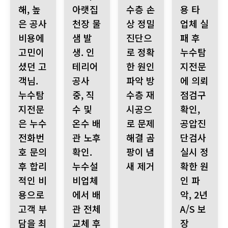
해, 높
아랫집
수층 손
용 타
은 공사
천장 물
상 정밀
업체 실
비용에
샘 발
진단으
패 후
고민이
생. 인
로 정확
누수탐
셨던 고
테리어
한 원인
지전문
객님.
공사
파악 방
에 의뢰
누수탐
중, 직
수층 재
점검구
지전문
수 및
시공으
확인,
은 누수
온수 배
로 문제
공압진
전화번
관 노후
해결 곰
단검사
호 문의
확인.
팡이 냄
실시 정
후 합리
누수설
새 제거
확한 원
적인 비
비업체
인 파
용으로
에서 배
악, 2년
고객 부
관 전체
A/S 보
담을 최
교체 후
장