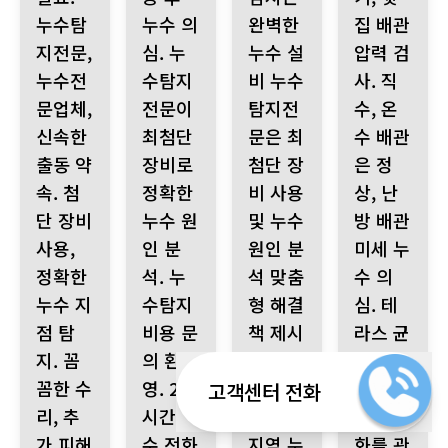
누수탐
누수 의
완벽한
집 배관
지전문,
심. 누
누수 설
압력 검
누수전
수탐지
비 누수
사. 직
문업체,
전문이
탐지전
수, 온
신속한
최첨단
문은 최
수 배관
출동 약
장비로
첨단 장
은 정
속. 첨
정확한
비 사용
상, 난
단 장비
누수 원
및 누수
방 배관
사용,
인 분
원인 분
미세 누
정확한
석. 누
석 맞춤
수 의
누수 지
수탐지
형 해결
심. 테
점 탐
비용 문
책 제시
라스 균
지. 꼼
의 환
및 꼼꼼
열 확
꼼한 수
영. 24
한 시공
인, 누
고객센터 전화
리, 추
시간 누
관악구
수량 변
가 피해
수 전화
지역 누
화를 관