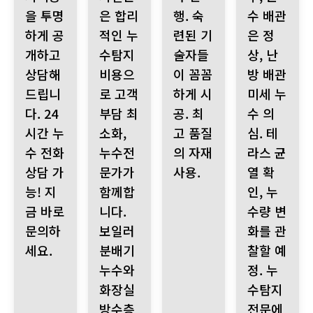
을 투명
은 합리
행. 숙
수 배관
하게 공
적인 누
련된 기
은 정
개하고
수탐지
술자들
상, 난
상담해
비용으
이 꼼꼼
방 배관
드립니
로 고객
하게 시
미세 누
다. 24
부담 최
공. 최
수 의
시간 누
소화,
고 품질
심. 테
수 전화
누수전
의 자재
라스 균
상담 가
문가가
사용.
열 확
능! 지
함께합
인, 누
금 바로
니다.
수량 변
문의하
보일러
화를 관
세요.
분배기
찰할 예
누수와
정. 누
화장실
수탐지
방수층
전문에