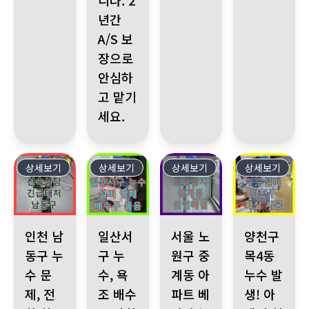
니다. 2
년간
A/S 보
장으로
안심하
고 맡기
세요.
상세보기
315
상세보기
314
상세보기
313
상세보기
312
인천 남동구 누수 문제, 전화 한 통으로 해결 누수탐지전문의 빠
일산서구 누수, 욕조 배수구 막힘 발생. 누수설
서울 노원구 중계동 아파트 베란다
양천구 목4동 누
인천 남
일산서
서울 노
양천구
동구 누
구 누
원구 중
목4동
수 문
수, 욕
계동 아
누수 발
제, 전
조 배수
파트 베
생! 아