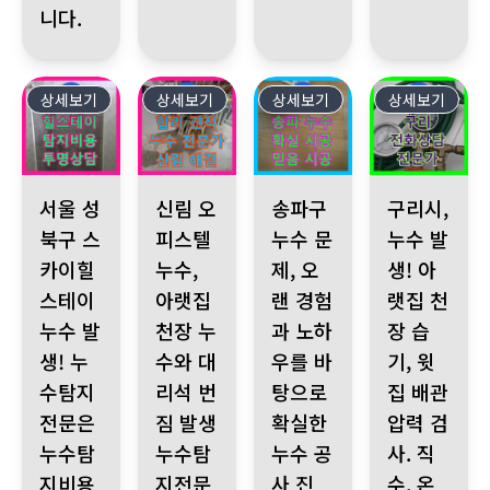
니다.
상세보기
323
상세보기
322
상세보기
321
상세보기
320
서울 성북구 스카이힐스테이 누수 발생! 누수탐지전문은 누수탐지비
신림 오피스텔 누수, 아랫집 천장 누수와 대리석 
송파구 누수 문제, 오랜 경험과 
구리시, 누수 발
서울 성
신림 오
송파구
구리시,
북구 스
피스텔
누수 문
누수 발
카이힐
누수,
제, 오
생! 아
스테이
아랫집
랜 경험
랫집 천
누수 발
천장 누
과 노하
장 습
생! 누
수와 대
우를 바
기, 윗
수탐지
리석 번
탕으로
집 배관
전문은
짐 발생
확실한
압력 검
누수탐
누수탐
누수 공
사. 직
지비용
지전문
사 진
수, 온