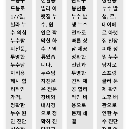
도봉구
신월동
관악구
장안동
도봉로
빌라 아
봉천동
누수 발
177길,
랫집 누
누수 발
생, 르.
빌라 누
수, 원
생 누수
메이에
수 의심
인은 꽉
전화로
르 아랫
누수탐
막힌 하
빠른 상
집 천장
지전문,
수구 역
담 제공
피해 정
투명한
류였습
정확한
밀 누수
누수탐
니다.
진단과
탐지로
지비용
누수탐
투명한
스프링
제시 합
지전문
견적 제
클러 문
리적인
은 전문
공 합리
제 확인
가격,
장비와
적인 비
노후 배
정확한
내시경
용으로
관으로
누수 원
으로 정
문제 해
인한 누
인 진단
확히 진
결
수 진단