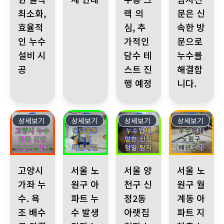
최소화,
랙 의
문은 신
효율적
심, 추
속한 방
인 누수
가적인
문으로
설비 시
담수 테
누수를
공
스트 진
해결합
행 예정
니다.
상세보기
335
상세보기
334
상세보기
333
상세보기
332
고양시 가좌 누수. 욕조 배수구 연결 부위 문제. 친절한 누수전화
서울 노원구 아파트 누수 발생 갑작스러운 누수로 
서울 양천구 신정2동 아랫집 천장 
서울 노원구 월계
고양시
서울 노
서울 양
서울 노
가좌 누
원구 아
천구 신
원구 월
수. 욕
파트 누
정2동
계동 아
조 배수
수 발생
아랫집
파트 지