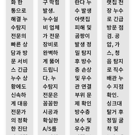
화 한
구 막힘
란다 누
랫집 천
통으로
발생.
수 발생
장 누수
해결 누
누수설
아랫집
로 긴급
수탐지
비 업체
피해 및
방문 점
전문의
가 전문
곰팡이
검. 공
빠른 상
장비로
발생 정
압, 가
담과 방
완벽하
밀 탐지
스, 청
문 서비
게 뚫어
후 방수
음 탐지
스 긴급
드립니
층 손상
로 직수
누수 상
다. 누
및 우수
배관 누
황에도
수탐지
관 연결
수 지점
신속하
전문은
부위 문
확인.
게 대응
꼼꼼한
제 확인
싱크대
전문가
시공과
방수층
탈거 후
의 정확
확실한
보수 및
정밀 굴
한 진단
A/S를
우수관
착 및