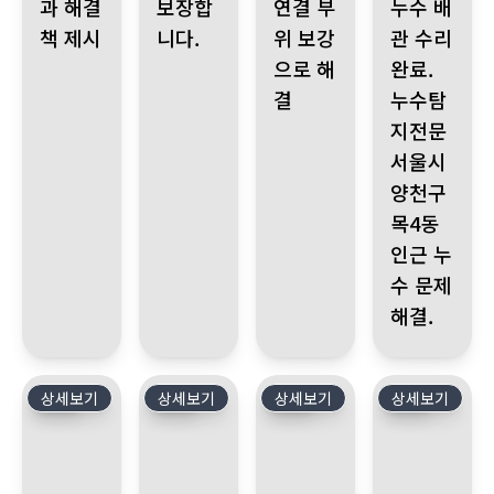
과 해결
보장합
연결 부
누수 배
책 제시
니다.
위 보강
관 수리
으로 해
완료.
결
누수탐
지전문
서울시
양천구
목4동
인근 누
수 문제
해결.
상세보기
311
상세보기
310
상세보기
309
상세보기
308
노원구 월계동 월계삼호아파트, 1층 세대에서 지하층으로 누수 발생
용인 누수 발생, 아랫층 피해 심각! 안방, 화장실
부천 어린이집 누수, 마루 변색
경기 의왕시 누수