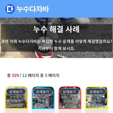
누수 해결 사례
과연 저희 누수다자바는 복잡한 누수 문제를 어떻게 해결했을까요?
지금부터 함께 보시죠.
총
539
/
12
페이지 중
5
페이지
상세보기
347
상세보기
346
상세보기
345
상세보기
344
서울 서초구 서초동 아파트에서 아랫집 화장실 천장 누수 문제로
서울 마포구 도화동에서 발생한 아랫집 천장 누수
영등포 도신로 누수, 24시간 누
포천시 선단동 빌