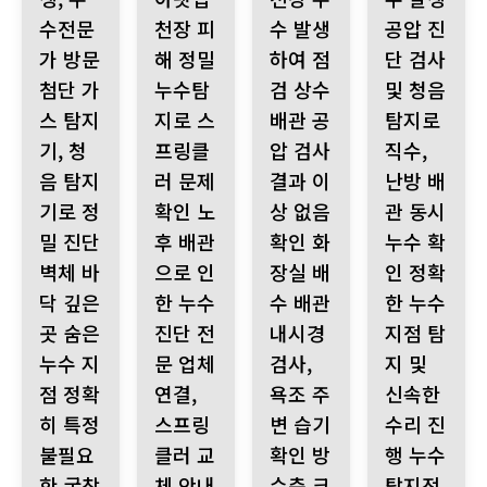
수전문
천장 피
수 발생
공압 진
가 방문
해 정밀
하여 점
단 검사
첨단 가
누수탐
검 상수
및 청음
스 탐지
지로 스
배관 공
탐지로
기, 청
프링클
압 검사
직수,
음 탐지
러 문제
결과 이
난방 배
기로 정
확인 노
상 없음
관 동시
밀 진단
후 배관
확인 화
누수 확
벽체 바
으로 인
장실 배
인 정확
닥 깊은
한 누수
수 배관
한 누수
곳 숨은
진단 전
내시경
지점 탐
누수 지
문 업체
검사,
지 및
점 정확
연결,
욕조 주
신속한
히 특정
스프링
변 습기
수리 진
불필요
클러 교
확인 방
행 누수
한 굴착
체 안내
수층 크
탐지전