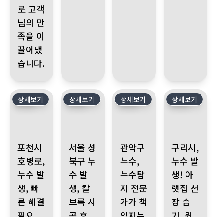
로 고객
님의 만
족을 이
끌어냈
습니다.
상세보기
303
상세보기
302
상세보기
301
상세보기
300
포천시 호병로, 누수 발생, 빠른 해결 필요. 누수탐지전문, 누수전문
서울 성북구 누수 발생, 칼브록 시공 후 누수 의심
관악구 누수, 누수탐지 전문가가 
구리시, 누수 발
포천시
서울 성
관악구
구리시,
호병로,
북구 누
누수,
누수 발
누수 발
수 발
누수탐
생! 아
생, 빠
생, 칼
지 전문
랫집 천
른 해결
브록 시
가가 책
장 습
필요.
공 후
임지는
기, 윗