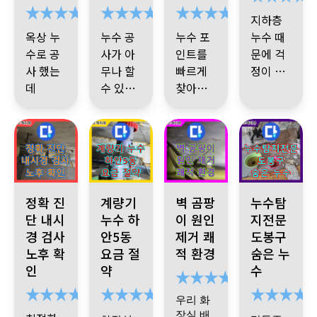
서 더 감
지하층
사합니
옥상 누
누수 공
누수 포
누수 때
다.
수로 공
사가 아
인트를
문에 걱
사 했는
무나 할
빠르게
정이 많
데
수 있는
찾아내
았는데,
원인도
일이 아
탁월한
고 바로
현장에
빨리 찾
님을 새
업체 선
수선해
바로 와
으시고
삼 느낍
정
주셔서
서 꼼꼼
어찌나
니다
전문적
피해가
하게 점
꼼꼼하
마무리
인 지식
더 커지
검해주
게
하시는
, 빠른
지 않았
셨어요.
경기 성남시 분당구 봇들마을 배수구 내부 상태 점검 필요 내시경
경기 광명시 광명로 877. 하안5동 누수. 낡은
새절역 현대아파트 누수, 벽 곰
도봉구 누수, 최
정확 진
계량기
벽 곰팡
누수탐
지 이렇
판단, 좋
어요. 작
육안검
단 내시
누수 하
이 원인
지전문
게 해 주
은 장비,
깔끔한
업 후 다
사뿐만
경 검사
안5동
제거 쾌
도봉구
는곳 또
대박 업
완벽한
마무리
시 검사
아니라
노후 확
요금 절
적 환경
숨은 누
있을지
체!
공사
모두 만
까지 꼼
공압진
인
약
수
모르겠
족 했던
꼼하게
단검사
습니다
업체 임
고맙습
해주셔
까지 진
우리 화
을 인정
니다.
서 완벽
행해 정
장실 배