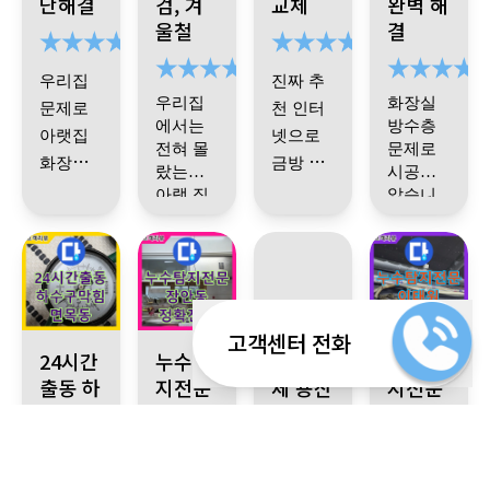
단해결
검, 겨
교체
완벽 해
어요
시공전
에서 드
장보수
니다. 다
습니다.
울철
결
중 후 사
디어 해
까지 해
음에 또
본세대
진으로
결해 주
주셨고
문제가
천장에
우리집
진짜 추
작업진
셨네요
.
완전 새
생기면
서 공용
우리집
화장실
문제로
천 인터
행 상황
오래된
집 됐어
망설임
부 배관
에서는
방수층
아랫집
넷으로
을 상세
건물이
요 감사
전혀 몰
없이 여
을 타고
문제로
화장실
금방 문
히 알수
라 이전
랐는데
시공받
기로 연
내려오
합니다
있게 현
쪽 천장
의 견적
아랫 집
았습니
에 쓰던
락할 거
는 누수
오신 기
아랫집
장에 없
에 물이
에서 천
낼 수 있
다
~~
배관에
예요! 누
포인트
사님도
천장에
장 물이
어도 사
샌다고
고 기사
되게 친
서 물이
서 물이
수다자
까지 정
샌다고
진으로
해서 문
님도 친
절하고
샌다길
바 덕분
확히 특
새서 탐
해서 누
봐도 정
좋았네
래 처음
의 했는
절하시
에 마음
정해주
지가 잘
수 업체
우리 화
근데 기
요
~~
에 우리
말 껄끔
데 장비
고 실력
찾다가
편히 지
셔서 전
장실 바
사님 하
안된거
고객센터 전화
면목동 누수, 씽크대 하수구 막힘 역류 누수 해결 24시간 긴급 방
서울 동대문구 장안동 르. 메이에르 건물 누수 발
서울 용산구 한강대로 인근 누수 
서울 용산구 이태
집은 멀
하게 마
로 검사
좋으십
24시간
제일 문
누수탐
누수업
누수탐
닥 방수
시는 말
낼 수 있
문가답
라고 해
쩡한것
무리 하
의하기
문제라
이 화장
해 보시
출동 하
지전문
니다
체 용산
.
밑
지전문
게 됐습
다고 느
서 교체
같은데
셨는지
편하고
방수작
실 배관
수구막
장안동
구 책임
이태원
더니 욕
에 집 화
니다. 정
꼈어요.
싶었거
하고 혹
작업후
아무튼
정찰제
업 해주
이나 방
딱 감이
힘 면목
정확진
시공
정확 진
든요
조배관
장실에
말 감사
관리실
시 또 물
에 관리
기사님
느낌인
시고
수층 때
옵니다.
동
단
단
문제라
합니다!
서 물 새
에 필요
곳이 여
문에 밑
이 샐 때
법도 잘
설명도
우리집