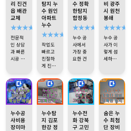
리 진건
탐지 누
수 정확
비 광주
읍 배관
수 원인
한탐지
시 원천
교체
아파트
합정동
봉쇄
누수
전문적
누수 공
누수 공
인 상담
작업도
사에서
사가 이
과 빠른
빠르고
가장 중
렇게 섬
시공 덕
친절하
요한 건
세하고
분에
스트레
게 진행
‘믿을 수
까다로
대단하
스가 확
해주셔
전문가
있는 업
운 작업
셨던 기
줄었어
서 매우
였습니
체’ 선택
인지 몰
사 님 감
요
만족합
다.
입니다
랐네요
사합니
보험 처
니다.
무엇이
참 잘 선
다
리까지
든 다 해
택한 업
도와줘
결 하실
체입니
경기 성남시 분당구 장미마을 주택 누수 발생 합리적인 누수공사
김포 누수탐지 전문 누수탐지전문 아파트 화장실 천
강북구 미아동 다솜빌라 누수 문
중계동 숨은 누수
누수공
누수탐
누수전
숨은 누
서 비용
거 같은
다.
사비용
지 김포
화 강북
수 최첨
부담도
여러가
능력자
공사비
장미마
한강 정
구 고민
단 장비
적었고
지로 많
가 하나