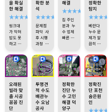
을 확실
확한 분
해결
정확한
요.”
은 도움
도 아깝
한 해결
석
탐지
주셔서
지 않았
감사합
습니다.
집 주인
니다.
씽크대
문제점
분과 누
베란다
소개하
가 막혀
파악 사
수 업체
누수 문
고 싶은
밥도 못
후 시행
빠른 공
제가 말
곳
하고 심
과정 설
사로 며
누수 문
끔히 해
한 냄새
소개 받
명
많은 도
칠 고생
제 해결
결
모두다
까지 나
아 의뢰
움 되었
했던
감사합
너무 깔
서 너무
했는데
습니다
니다.
끔 하게
불편해
그간 쌓
감사합
마무리
서
였던 오
속 시 원
니다.
해주셔
여기 기
만 것들
하게 뻥
서 감사
사 님 소
남양주 누수, 오래된 빌라 누수 해결 꼼꼼한 진단, 맞춤 시공 제
남양주 오남 지역 누수 문제 해결 전문. 투명한 
경기 고양시 덕양구 솔밭1길, 누
경기 포천시 신
오래된
투명견
정확한
정확진
한방에
뚫는데
합니다
개 많이
빌라 맞
적 수도
진단 누
단 포천
와~와~
해주고
춤 시공
배관누
수 고민
숨은원
했답니
사후 관
싶을 만
일 잘하
꼼꼼 진
수 오남
해결 덕
인
다
리까지
큼
십니다.
단
공사
양구
팁 주셔