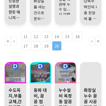
친절한
화장실
단독주
하게 마
확한 상
관에 누
설명과
물 새는
택인데
1
무리된
황을 확
수 있어
현장 매
건으로
층 천장
걸 확인
인해주
서 아랫
니저님
기사님
문의했
에 물 새
할 수 있
셨습니
집 화장
께서 손
과 연결
실 천장
고 금방
었고, 설
다.
는것 때
도 빠르
후
열고 큰
명도 친
누수 소
견적내
문에 반
고 꼼꼼
누수 상
공사했
11
12
13
14
15
16
절하게
견이 없
고 고장
년동안
도 하시
는데 기
공사 하
태 확인
더라구
해주셔
다는 결
난 하수
이거저
사님이
기 전에
하시고
17
18
19
20
요
서 과정
과를 친
배관까
거 다해
청소까
좀 불안
현장 설
마다 이
절하게
지 깨끗
했는데
지 고쳤
봤었습
명과 동
해하기
설명해
하게 해
기사님
습니다
.
니다
.
도
일 중에
시에 어
줘서 공
께서
쉬웠습
주시고,
진행이
무지 원
도 자세
느 방법
사 한것
니다. 현
결국 공
한 설명
시원시
인을 못
으로 진
같지도
장 정리
용 하수
과 진행
원 하고
찾아서
않아요
행하시
과정을
까지 깔
배관에
설명도
여러 업
겠다고
며칠걸
노원구 현대5차 아파트 세탁실 수도꼭지 누수 발생 간단한 부품 교
경기 파주시 양지로 운정어반프라임, 겨울철 동파 
경기 양주시 옥정동 율정마을 누수
포천시 일동면 누
이야기
끔하게
서 문제
수도꼭
동파 대
누수설
화장실
자세해
체 불러
말씀해
려 다시
해주시
해주셔
가 있다
지,부품
비, 꼼
비 옥정
누수 꼼
서 좋아
봤는데
주셨어
니 마음
재방문
서 정말
는 걸 찾
교체,간
꼼 점
동 깔끔
꼼 시공
이 편했
요
다자바
요.
해서 천
만족합
아내셨