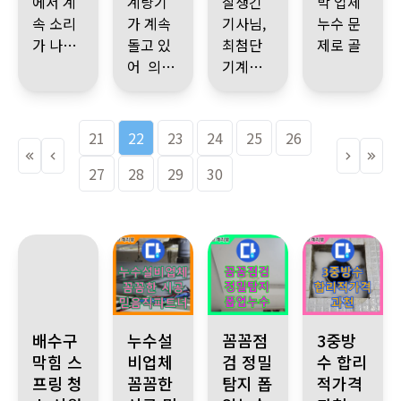
에서 계
계량기
잘생긴
박 업체
칠 간격
년 만에
오랜 시
정리까
가셔서
설명으
덜었습
속 소리
가 계속
기사님,
누수 문
으로 계
찾아서
간 고민
지 깔끔
로 몰
니다
^^
가 나서
돌고 있
최첨단
제로 골
속 테스
공사를
을 했네
하게 해
랐던 부
감사합
더 큰 피
의뢰 했
어 의뢰
기계들 ,
치 아파
트 하고
하게 되
찾아 낸
요
주셔서
분까지
업체 선
니다
~
해가 생
는데 타
하게 되
누수가
밥도 먹
상황을
었죠
것도 대
감사합
알게 되
정을 잘
길까 싶
일 속 배
었습니
되는 지
지 못하
소개 받
지켜보
단하지
니다
어 감사
한 거 같
어
관이 찌
다
점 확인,
고 있다
은 업체
21
22
23
24
25
26
기를 반
만 오랜
했고
은 뿌듯
그러져
참 신기
생각지
완벽한
가
에서 세
복 6번
시간 끝
이제 누
함~~
물이 새
한 건 벽
27
도 못한
28
29
30
공사 이
분 의 기
방문 후
까지 포
수 걱정
고 있었
속에 있
방바닥
상 없음
사님 이
누수가
기 하지
없이 편
다
는 걸 그
그것도
확인~~~
오셨는
되는 지
않음에
하게 지
리 빨리
타일 마
피아노
아깝지
데 순간
점을 간
깊은 감
낼 수 있
다잡아
찾은 것
감하시
가 있는
않았던
왜 이리
단히 이
사에 마
어 너무
누수 기
도 신기
는데 정
자리라
공사비
많이 오
야기 했
빨리 찾
음을 전
좋습니
사님 은
하고
말 한치
장판 걷
주신 명
신 걸까
는데 후
으셨죠
합니다
다
평생 제
도 삐뚤
대단~하
어 내고
함 꼭 보
했죠
다닥 세
그냥 딱
과천 지역 싱크대 배수구 막힘 해결 스프링 청소기로 빠르고 시원
노원구 꼼꼼한 시공 약속 합리적인 가격 제시 
고양시 일산서구 누수 해결 꼼꼼한
과천 누수, 3
은인 입
배수구
누수설
꼼꼼점
3중방
어 짐 없
셨습니
이상 있
관 하고
분 이 훅
봐도 믿
니다
막힘 스
비업체
검 정밀
수 합리
이 하셨
다
는 지점
있다가
검사 하
음이 가
손들이
프링 청
꼼꼼한
탐지 폽
적가격
다는것
감사합
을 한번
소개 많
시더니
계약서
얼마나