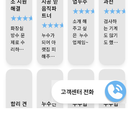
소 시원
시공 믿
업누수
과천
니다.
에 찾으
이 시켜
엄청
쓰고 공
빠르시
해결
음직파
셔서 수
주고 싶
사했는
던지....
트너
리 하셨
은
데
그런데
소개 해
검사하
는데
실력자
꼼꼼하
화장실
주고 싶
는 기계
재 검사
기사님
기까
방수 문
누수가
은 누수
도 많기
후 또 이
감사합
지.....(저
제로 수
되어 아
업체임~
도 했지
상이 있
니다.
도 한 깔
점심때
리하게
랫집 피
대 만족!
만
실력이
는 걸로
끔해서
가 되어
되었는
기사님
해주고
잘생긴
좋으신
나와 깜
딱 보면
식사 하
데
한번에
있어 마
이웃집
기사 님
건지 원
짝 놀랐
고수임
시라고
알아봤
음이 불
소개로
번창하
인 파악
죠
을 알죠
해도 일
어떨결
죠
편했는
알게 되
세요
이 빨리
물이 새
이번에
^^)
끝내고
에 저 두
고수임
데
어 화장
~~~~~
되어 공
지 않는
는 화장
편하게
굶었답
고객센터 전화
을~
실 공사
천장을
사 했답
것을 보
실이 문
식사하
니다 덕
인상, 믿
했는데
다 뜯어
니다
니 속이
남양주 진건읍 누수 공사 의뢰 시 해결: 합리적인 견적, 꼼꼼한 
경기 광주시 싱크대 누수 발생 T자 부속 불량 
경기 성남시 분당구 장미마을 누
김포 누수업체 추
제
신다고
분에 빠
주변을
합리 견
누수전
누수업
누수업
음 가는
내시는
다 시 원
너무 감
역시 기
하셔서
른 마무
보니 우
적 진건
문 광주
체 장미
체 김포
말 , 깔끔
데 쓰레
~
사합니
술자 기
리가 되
렁각시
읍 믿고
시 부품
마을 친
시 신속
한 일 처
기가 어
저걸 다
다.
사님 어
었고 누
가 다녀
맡김
교체
절 상담
정확
리
무엇보
마 어마
언제 치
쩜 그리
수 되지
간 듯 아
뭐 하나