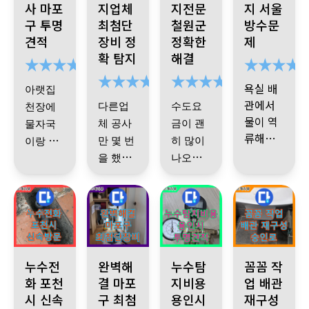
사 마포
지업체
지전문
지 서울
구 투명
최첨단
철원군
방수문
견적
장비 정
정확한
제
확 탐지
해결
욕실 배
아랫집
관에서
다른업
수도요
천장에
물이 역
체 공사
금이 괜
물자국
류해서
만 몇 번
히 많이
이랑 곰
깜짝 놀
다행이
을 했는
나오길
팡이까
랐어요
주인 집
데도 해
래 이상
지 생겨
에서 빠
결이 안
하다 어
서 괜히
른 접수
돼서 스
디서 물
미안하
와 수리
기사님
트레스
이 새는
고 난감
로 잘 마
의 자세
가 이만
갑다 했
했는데
무리되
한 설명
포천시 베네치아아파트 누수 발생 새벽 시간 복도 누수 24시간 누
마포구 누수 문제 해결 전문 최첨단 장비와 풍부
경기 용인시, 투명한 누수 탐지 
숭인로 누수, 배
저만이
는데 수
ㅠㅠ 다
누수전
완벽해
누수탐
꼼꼼 작
었죠
과 사후
아니었
돗물 배
행히 배
화 포천
결 마포
지비용
업 배관
관리도
시 신속
습니다
구 최첨
.
관에서
용인시
재구성
관은 이
잘 말씀