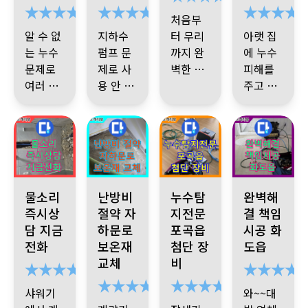
아볼 필
비용도
이 새는
많이 쓰
히 알려
정밀검
하고 끝
처음부
요 없이
생각보
거라네
였죠
.
사로 원
주셨어
까지 봐
알 수 없
요
지하수
.
관리
터 무리
아랫 집
처음부
인부터
다 부담
요
.
온수
주셔서
실이랑
는 누수
펌프 문
딱 짚어
까지 완
에 누수
터 맡길
안 돼서
결국에
배관 누
도 같이
내니 믿
문제로
제로 사
벽한 마
피해를
걸 싶더
는 말끔
더 마음
수라 깔
움직여
음이 가
여러 업
용 안 하
무리 공
만족 합
주고 있
히 해결
군요
.
수
이 편했
끔하게
주시고
,
더군요
.
이 되었
체가 다
어렵게
다가 8개
복잡하
사
니다
는 상황
검사 결
고 많으
네요
.
감
마무리
설명도
고쳐주
네요
.
설
녀갔지
수소 문
월 만에
고 간단
기사님
이라 걱
과 후
까지 꼼
셨습니
사합니
어렵지
셨는데
,
명도 친
만 해결
끝에 알
수리하
한 시공
저에 고
정이 많
온,수 직
꼼하게
않게 해
다.
다 고생
절하게
설명도
이 안되
게 된 누
해주셔
게 되었
은 아니
민을 해
았는데
수,남방
줘서 이
많으셨
해주시
친절하
서 정말
서 힘든
수 다잡
그간 살
는데
였지만
일 처리
해가 잘
결해 주
에는 다
방수 문
고
,
중간
어요
~
게 잘해
든든했
됐습니
상황
아가 유
피지 못
최고의
하시는
셔서 감
행히 문
제 인듯
경기 성남시 분당구 쇳골 누수 발생 증상: 집안 내 작은 물소리, 누
자하문로 누수, 누수탐지전문 오래된 보온재 교체
용인 포곡읍 누수, 최첨단 누수탐
화도읍 두산아파트
중간 상
습니다
.
물소리
난방비
누수탐
완벽해
주시고
다
.
일한 희
한 부분
장비 빠
모습이
사 합니
제가 없
하다 기
황도 알
즉시상
절약 자
지전문
결 책임
비용도
려주셔
망 이였
들이 꾀
른 판단
꾀 믿음
고
사님 께
담 지금
하문로
포곡읍
시공 화
서 믿음
합리적
던 건 기
많았다
그러나
으로
이 갔죠
이렇게
서 친절
테스트
이 갔습
전화
보온재
첨단 장
도읍
이라 마
사님 의
는 겁니
워낙 찾
하루 만
하게도
후 방수
니다
.
교체
비
음이 편
검사 과
다
기 힘든
에 해결
담수 테
진 행하
했네요
~
정 속에
곳 이였
될 문제
스트 시
기로 했
샤워기
와~~대
큰 걱정
기에 며
드디어 1
를 너무
마무리
행 하고
다
자세한