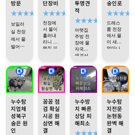
방문
단장비
투명견
숭인로
이번에
새고 있
상 없고
주셔서
적
와서 보
더군요
.
방수층
더욱 감
시더니
기사님
만 문제
사했습
천장에
드레스
보일러
보일러
이 꼼꼼
라 바로
니다
서 물이
룸 천장
아랫집
실 천장
배관 불
히 검사
잡아주
흘러내
에서 물
주방 천
에서 물
량이랑
해서 바
셨어요
리니 아
이 새서
장에 물
떨어져
방수 문
로 잡아
ㅎㅎ 이
랫집 피
얼마나
자국이
한 번에
공사 진
서 진짜
제까지
해가 크
주셔서
걱정이
제는 안
생겨서
끝나면
공사도
행하기
다 해서
됐는지
스트레
신경이
딱 집어
속이 시
심하고
좋을 걸
,
마음이
몰라
빠르게
불편했
많이 쓰
스였는
주더군
원합니
지낼 수
까다로
너무 무
요
…
천
였는데
,
진행하
던 장소
워서 두
데ㅠㅠ
요
.
이제
다
.
있겠네
거웠어
장에 젖
기사님
고생 많
고 마무
이였는
번이나
ㅠ 기사
야 제대
요
~
감사
요
.
기사
은 자국
이 와서
으셨어
굴착을
리까지
데
처음
님이 바
로 해결
합니다
님이 오
이 뚜렷
바로 확
서울 성북구 하월곡동 래미안 아파트, 1년 넘게 끈질기게 발생한 
용인 원삼면 공장, 꼼꼼한 점검과 확실한 시공! 숙
경기 양주시 옥정동 율정마을 누수
인천 논현동 누
하고 수
요
~
깔끔하
부터 끝
셔서 하
하게 보
로 오셔
누수탐
된 느낌
꼼꼼 점
인해 주
누수방
누수탐
^^
선을 해
게 해주
나하나
이고
,
아
까지 세
셨습니
서 검사
지업체
검 확실
치 빠른
지전문
입니다
.
야 했습
다 설명
랫집까
다
.
괜히
셔서 괜
심하게
성북구
시공 원
상담 피
논현동
해주시
니다
.
그
수고 많
해 주시
지 피해
다른 데
히 여기
수리 해
래도 기
숨은 원
삼면 해
해최소
완벽 해
고 원인
으셨습
는데
,
난
가 가니
손대는
사님이
저기 알
주시고
인
결
결
을 확실
니다
방 배관
신경이
거 없이
포기 안