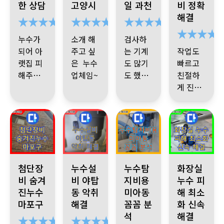
한 상담
고양시
일 과천
비 정확
최고!~~
니다
고 싶은
많이 오
야기 했
빨리 찾
한 일 처
해결
1등 업
신 걸까
는데 후
으셨죠
리
무엇보
체 누수
했죠
다닥 세
그냥 딱
다 하신
누수가
소개 해
검사하
다자바
감사합
분 이 훅
봐도 믿
일에 대
되어 아
주고 싶
는 기계
작업도
입니다
니다.
검사 하
음이 가
손들이
한 공사
랫집 피
은 누수
도 많기
빠르고
시더니
계약서
얼마나
비 부담
새로 인
해주고
업체임~
도 했지
친절하
엄청
쓰고 공
빠르시
스럽지
테리어
있어 마
이웃집
대 만족!
만
실력이
게 진행
사했는
던지....
않았고
한 집처
음이 불
소개로
잘생긴
좋으신
해주셔
전문가
데
그런데
럼 새 화
편했는
알게 되
기사 님
건지 원
서 매우
였습니
꼼꼼하
장실이
대 만족~
데
어 화장
번창하
인 파악
만족합
다.
기까
되어
수고 하
실 공사
천장을
세요
이 빨리
물이 새
니다.
무엇이
지.....(저
셨습니
했는데
다 뜯어
~~~~~
되어 공
지 않는
든 다 해
도 한 깔
점심때
다 소개
내시는
사 했답
것을 보
결 하실
마포구 누수 문제, 숨겨진 누수를 조심하세요! 누수탐지전문 첨단
경기 성남시 분당구 야탑동 싱크대 악취와 누수 
강북구 미아동 다솜빌라, 압력계 
윗집 화장실 누수
끔해서
가 되어
많이 해
첨단장
누수설
누수탐
화장실
데 쓰레
니다
니 속이
거 같은
딱 보면
식사 하
주고 싶
비 숨겨
비 야탑
지비용
누수 피
기가 어
저걸 다
다 시 원
너무 감
능력자
공사비
고수임
시라고
은 곳
진누수
동 악취
미아동
해 최소
마 어마
언제 치
~
사합니
가 하나
을 알죠
해도 일
어떨결
~~~
마포구
해결
꼼꼼 분
화 신속
하게 많
우나 싶
다.
도 아깝
^^)
끝내고
에 저 두
석
해결
이 나와
었는데
지 않았