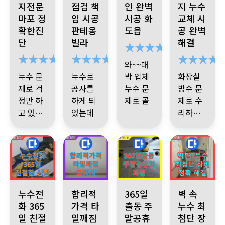
지전문
점검 책
인 완벽
지 누수
마포 정
임 시공
시공 화
교체 시
확한진
판테옹
도읍
공 완벽
단
빌라
해결
와~~대
누수 문
누수로
박 업체
화장실
제로 걱
공사를
누수 문
방수 문
정만 하
하게 되
제로 골
제로 수
고 있었
었는데
치 아파
리하게
는데
하나하
처음부
밥도 먹
되었는
기사님
나 친절
터 마무
지 못하
소개 받
데
한번에
하게 설
리까지
고 있다
은 업체
알아봤
명 해주
일 하시
가
에서 세
죠
시고
빠른 시
는 과정
이제 집
분 의 기
고수임
간 완벽
을 보니
에 추가
사님 이
누수가
을~
노원구 365일 24시간 전화 상담 친절한 상담 제공 언제든지 
고양시 욕조 누수, 합리적인 비용으로 해결 타일 
과천 누수, 365일 24시간 상
노원구 누수 문제
누수전
합리적
365일
벽 속
한 시공
누수 되
오셨는
되는 지
인상, 믿
화 365
가격 타
출동 주
누수 최
이였습
어도 걱
데 순간
점을 간
음 가는
일 친절
일깨짐
말공휴
첨단 장
니다
정 없습
소개하
왜 이리
단히 이
말 , 깔끔