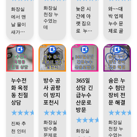
합니다
다
평생 제
는 것 때
에집에
수리가
했죠
다닥 세
그냥 딱
알기 쉽
은인 입
늦은 시
와~~대
화장실
화장실
물새는
문에 불
되었답
분 이 훅
봐도 믿
게 잘해
니다
천장 누
간에 아
박 업체
경우 많
에서 맨
렀는데
니다
검사 하
음이 가
손들이
주시고
수였는
랫 집으
누수 문
다셔서
날 물이
시더니
계약서
얼마나
우리집
데
깔끔하
미안했
로 누수
제로 골
새가지
엄청
쓰고 공
빠르시
화장실
네요
….
게 시공
가 되고
기사님
치 아파
위층 오
고 힘들
천장 열
사했는
던지....
방수처
도 잘해
수 하수
있다고
께서 방
밥도 먹
데
그런데
었는데
고 작업
리 하니
관
문제
주세요
하여 지
문 하셨
지 못하
소개 받
꼼꼼하
기사님
하는데
까 해결
로 시공
추천합
인 소개
는데 신
고 있다
은 업체
기까
하고 싹
오셔서
엄청 힘
됐어요
니다
빠르고
로
속한 진
늦은 시
가
에서 세
잡혔습
지.....(저
보시고
들어 보
공사하
군더더
단으로
간에 공
분 의 기
경기 양주시 옥정동 율정마을 누수 발생 24시간 누수전화 상담, 신속
포천시 일동면 누수, 불완전한 방수, 곰팡이 발생,
경기 성남시 분당구 산운로 365
경기 양주시 백석
니다
도 한 깔
점심때
공사까
이시는
고 나온
누수전
방수 공
365일
숨은 누
기 없이
빠르게
사 할 수
사님 이
누수가
끔해서
가 되어
처리해
지 하고
데도 기
폐기물
화 옥정
사 곰팡
상담 긴
수 첨단
누수 지
없어
오셨는
되는 지
딱 보면
식사 하
주십니
나니까
사님 완
도 엄청
동 친절
이 방지
급누수
장비 전
지인들
점을 찾
다음날
데 순간
점을 간
다
고수임
시라고
상담
포천시
산운로
문 해결
진짜 싹
전 친절
깨끗하
한테도
고
재 방문
왜 이리
단히 이
을 알죠
해도 일
어떨결
누수는
방문
나았어
하시고
게 치워
하셔서
많이 오
야기 했
빨리 찾
^^)
끝내고
에 저 두
여기 추
요
설명같
주시고
!!
말끔히
신 걸까
는데 후
으셨죠
천하려
편하게
굶었답
화장실
화장실
진짜 추
은거 너
진짜 너
수리가
했죠
다닥 세
그냥 딱
애쓰신
합니다
식사하
니다 덕
방수층
천장 누
화장실
천 인터
무 잘해
무 감사
되었답
분 이 훅
봐도 믿
기사님
신다고
분에 빠
주변을
문제로
수였는