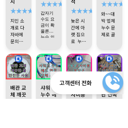
지
적
방수처
었고 누
가 다녀
주세요
리 하니
수 되지
간 듯 아
뭐 하나
추천합
와~~대
갑자기
까 해결
않음을
주 깔끔
부족함
니다
수도 요
지인 소
늦은 시
박 업체
됐어요
금이 확
확인 후
하게 정
이 없었
개로 다
간에 아
누수 문
올른게
리 정돈
던 업체
자바에
랫 집으
제로 골
누수 의
되어있
탁월한
감사합
문의했
로 누수
치 아파
배관이
심되어
고 공사
선택~소
니다 멋
엄청 깊
습니다.
기사님
가 되고
기사님
밥도 먹
의뢰를
은데 묻
했던 집
개 받은
진 세 분
께서 중
있다고
께서 방
지 못하
소개 받
드리게
혀있고
이 맞나
지인에
에 기사
간중간
하여 지
문 하셨
고 있다
은 업체
됐습니
누수가
싶을 정
게 밥 사
님~
다
.
마무리
왜 이렇
인 소개
는데 신
가
에서 세
세 군데
도~
야겠어
도 깔끔
게 됐고
그리고
로
속한 진
늦은 시
분 의 기
나 있었
하게 잘
요
고객센터 전화
어떻게
기사님
단으로
간에 공
사님 이
누수가
포천시 일동면 누수, 오래된 배관, 녹물, 수압 약함, 깨끗하고 안
경기 양주시 백석읍 서광아침의빛 아파트, 샤워기 
경기 성남시 분당구 산운로 121
강원특별자치도 철
어서 오
해주셔
배관 교
샤워기
누수공
낡은 배
고쳐서
작업도
빠르게
사 할 수
오셨는
되는 지
래걸릴
서 공사
체 깨끗
누수 헤
사비용
관 신속
줄 알았
관리 해
완전 깔
누수 지
없어
데 순간
점을 간
다음날
한 물
드 연결
분당구
교체 완
는데 하
야 되는
끔하고
점을 찾
다음날
왜 이리
단히 이
다시 정
루만에
안전한
교체 시
완벽 시
벽 마무
지 너무
섬세하
고
재 방문
많이 오
야기 했
빨리 찾
상영업
해 주셔
사용
공
공
리
할 수 있
나 설명
게 잘해
하셔서
신 걸까
는데 후
으셨죠
서 놀랐
었습니
을 잘해
주십니
말끔히
했죠
다닥 세
그냥 딱
습니다
.
다 감사