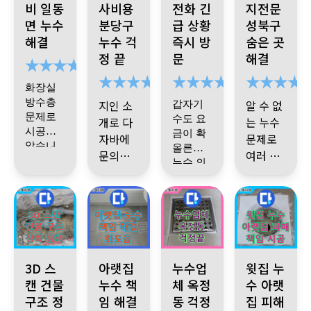
비 일동
사비용
전화 긴
지전문
면 누수
분당구
급 상황
성북구
해결
누수 걱
즉시 방
숨은 곳
정 끝
문
해결
화장실
방수층
지인 소
알 수 없
갑자기
문제로
수도 요
개로 다
는 누수
시공받
금이 확
자바에
문제로
았습니
올른게
문의했
여러 업
아랫집
다
~~
누수 의
천장에
습니다.
기사님
체가 다
어렵게
배관이
심되어
서 물이
엄청 깊
께서 중
녀갔지
수소 문
의뢰를
샌다길
은데 묻
간중간
만 해결
끝에 알
드리게
래 처음
혀있고
근데 기
왜 이렇
이 안되
게 된 누
됐습니
에 우리
누수가
사님 하
다
.
마무리
게 됐고
그리고
서 힘든
수 다잡
그간 살
집은 멀
세 군데
시는 말
도 깔끔
어떻게
기사님
상황
아가 유
피지 못
양주 삼숭동 누수 발생, 복잡한 건물 구조 문제 3D 스캔 기술로 
화도읍 두산아파트 누수, 누수탐지전문이 책임지고
경기 양주시 옥정동 아파트 누수
포천시 일동면 누
쩡한것
나 있었
이 화장
3D 스
아랫집
누수업
윗집 누
하게 잘
고쳐서
작업도
일한 희
한 부분
같은데
어서 오
실 배관
해주셔
캔 건물
누수 책
체 옥정
수 아랫
싶었거
관리 해
완전 깔
망 이였
들이 꾀
래걸릴
아무튼
이나 방
서 공사
구조 정
임 해결
동 걱정
집 피해
든요
줄 알았
야 되는
끔하고
던 건 기
많았다
그러나
기사님
수층 때
다음날