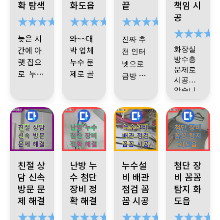
확 탐색
화도읍
끝
책임 시
는데 하
지 너무
섬세하
사님 의
는 겁니
워낙 찾
문에 밑
설명도
다시 정
루만에
공
에집에
나 설명
게 잘해
검사 과
다
기 힘든
상영업
알기 쉽
해 주셔
물새는
할 수 있
을 잘해
주십니
정 속에
곳 이였
게 잘해
서 놀랐
늦은 시
와~~대
경우 많
진짜 추
었습니
주셔서
다 최고
기에 며
드디어 1
습니다
.
주시고
간에 아
박 업체
다셔서
화장실
다 감사
천 인터
믿을 수
에요
칠 간격
년 만에
깔끔하
미안했
방수층
랫 집으
누수 문
합니다
넷으로
있었어
으로 계
찾아서
네요
….
게 시공
문제로
로 누수
제로 골
금방 문
요
속 테스
공사를
시공받
도 잘해
가 되고
기사님
치 아파
의 견적
트 하고
하게 되
찾아 낸
았습니
주세요
있다고
께서 방
밥도 먹
아랫집
상황을
었죠
것도 대
낼 수 있
다
~~
천장에
추천합
하여 지
문 하셨
지 못하
소개 받
지켜보
단하지
고 기사
서 물이
니다
인 소개
는데 신
고 있다
은 업체
기를 반
만 오랜
님도 친
샌다길
로
속한 진
늦은 시
가
에서 세
복 6번
시간 끝
이제 누
래 처음
절하시
근데 기
단으로
간에 공
분 의 기
에 우리
방문 후
까지 포
수 걱정
고 실력
사님 하
빠르게
사 할 수
사님 이
누수가
경기 성남시 분당구 누수 상담 친절하고 빠른 상담 제공 신속한 
경기 양주시 백석읍 서광아침의빛 아파트, 난방 
경기 양주시 삼숭동 누수 발생 바
화도읍 두산아파트
집은 멀
기 하지
없이 편
좋으십
친절 상
난방 누
누수설
첨단 장
시는 말
누수 지
없어
오셨는
되는 지
쩡한것
않음에
하게 지
이 화장
담 신속
수 첨단
니다
비 배관
.
밑
비 꼼꼼
점을 찾
다음날
데 순간
점을 간
같은데
깊은 감
낼 수 있
다잡아
실 배관
방문 문
장비 정
점검 꼼
탐지 화
에 집 화
싶었거
고
재 방문
왜 이리
단히 이
아무튼
이나 방
사에 마
어 너무
누수 기
제 해결
확 해결
꼼 시공
도읍
든요
장실에
하셔서
많이 오
야기 했
빨리 찾
기사님
수층 때
음을 전
좋습니
사님 은
서 물 새
말끔히
신 걸까
는데 후
으셨죠
문에 밑
설명도