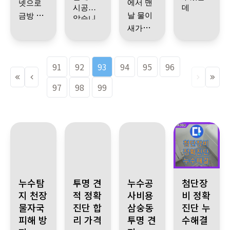
에서 맨
넷으로
주세
해요ㅠ
니다
검사 하
음이 가
손들이
감사합
시공받
데
하셔서
른 마무
보니 우
날 물이
금방 문
요
ㅠㅠㅠ
…
시더니
계약서
얼마나
니다
.
았습니
리가 되
렁각시
아랫집
위층 오
새가지
의 견적
엄청
쓰고 공
빠르시
다
~~
었고 누
가 다녀
천장에
수 하수
고 힘들
천장 열
사했는
던지....
낼 수 있
서 물이
관
문제
수 되지
간 듯 아
뭐 하나
데
그런데
었는데
고 작업
고 기사
샌다길
로 시공
않음을
주 깔끔
부족함
91
92
93
94
95
96
꼼꼼하
기사님
하는데
래 처음
하고 싹
님도 친
확인 후
하게 정
이 없었
근데 기
빠르고
에 우리
잡혔습
기까
오셔서
엄청 힘
절하시
리 정돈
던 업체
사님 하
군더더
97
98
99
집은 멀
니다
지.....(저
보시고
들어 보
공사하
고 실력
시는 말
기 없이
되어있
탁월한
감사합
쩡한것
도 한 깔
점심때
이 화장
처리해
공사까
이시는
고 나온
좋으십
고 공사
선택~소
니다 멋
같은데
끔해서
가 되어
실 배관
주십니
지 하고
데도 기
폐기물
니다
.
밑
했던 집
개 받은
진 세 분
싶었거
지인들
아무튼
이나 방
다
딱 보면
식사 하
나니까
사님 완
도 엄청
에 집 화
든요
한테도
이 맞나
지인에
에 기사
기사님
수층 때
고수임
시라고
누수는
진짜 싹
전 친절
깨끗하
장실에
싶을 정
게 밥 사
님~
문에 밑
설명도
을 알죠
해도 일
어떨결
여기 추
나았어
하시고
게 치워
서 물 새
도~
야겠어
에집에
알기 쉽
천하려
^^)
끝내고
에 저 두
요
요
설명같
주시고
!!
물새는
는 것 때
애쓰신
경기 성남시 분당구 산운로 121, 아랫층 천장 물자국 발생, 누수
강원특별자치도 철원군 서면, 누수탐지비용 고민 
경기 양주시 삼숭동 누수 발생 합
화도읍 두산아파
게 잘해
합니다
편하게
굶었답
누수탐
투명 견
누수공
첨단장
경우 많
은거 너
진짜 너
문에 불
기사님
주시고
식사하
니다 덕
다셔서
지 천장
적 정확
사비용
비 정확
무 잘해
무 감사
렀는데
감사합
깔끔하
신다고
분에 빠
주변을
미안했
물자국
진단 합
삼숭동
진단 누
주세
해요ㅠ
우리집
니다
.
네요
….
게 시공
하셔서
른 마무
보니 우
피해 방
리 가격
투명 견
수해결
요
ㅠㅠㅠ
…
화장실
도 잘해
리가 되
렁각시